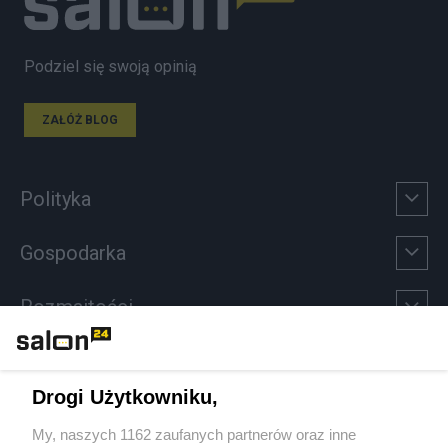
Podziel się swoją opinią
ZAŁÓŻ BLOG
Polityka
Gospodarka
Rozmaitości
Technologie
Drogi Użytkowniku,
Sport
My, naszych 1162 zaufanych partnerów oraz inne