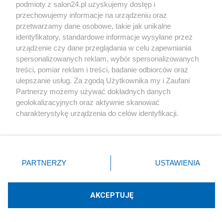
podmioty z salon24.pl uzyskujemy dostęp i
Społeczeństwo
przechowujemy informacje na urządzeniu oraz
przetwarzamy dane osobowe, takie jak unikalne
Kultura
identyfikatory, standardowe informacje wysyłane przez
urządzenie czy dane przeglądania w celu zapewniania
spersonalizowanych reklam, wybór spersonalizowanych
treści, pomiar reklam i treści, badanie odbiorców oraz
ulepszanie usług. Za zgodą Użytkownika my i Zaufani
X
Facebook
Instagram
Youtube
Partnerzy możemy używać dokładnych danych
geolokalizacyjnych oraz aktywnie skanować
charakterystykę urządzenia do celów identyfikacji.
Web Content Media sp. z o. o. © 2022
Ponieważ cenimy Twoją prywatność, prosimy o zgodę na
korzystanie z tych technologii poprzez kliknięcie
„Akceptuję”. Zgoda jest dobrowolna i zawsze możesz ją
Pomoc
O nas
Praca
Reklama
Kontakt
zmienić/wycofać klikając przycisk ustawień prywatności
PARTNERZY
USTAWIENIA
znajdujący się w lewym dolnym rogu strony
. Niektóre
rodzaje przetwarzania danych nie wymagają zgody
użytkownika, ale masz prawo sprzeciwić się takiemu
AKCEPTUJĘ
przetwarzaniu. Preferencje będą miały zastosowania tylko
Technologię dostarcza:
W3media.pl
na tej witrynie.