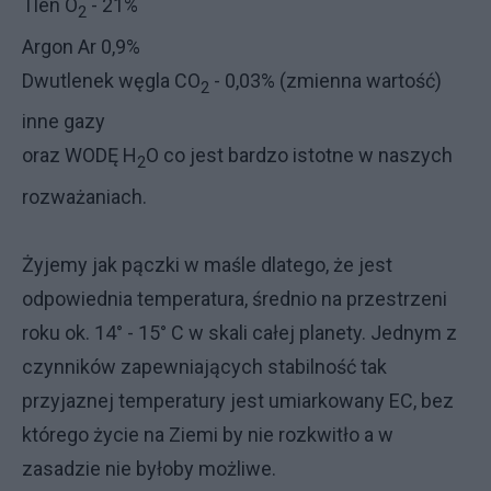
Tlen O
- 21%
2
Argon Ar 0,9%
Dwutlenek węgla CO
- 0,03% (zmienna wartość)
2
inne gazy
oraz WODĘ H
O co jest bardzo istotne w naszych
2
rozważaniach.
Żyjemy jak pączki w maśle dlatego, że jest
odpowiednia temperatura, średnio na przestrzeni
roku ok. 14° - 15° C w skali całej planety. Jednym z
czynników zapewniających stabilność tak
przyjaznej temperatury jest umiarkowany EC, bez
którego życie na Ziemi by nie rozkwitło a w
zasadzie nie byłoby możliwe.