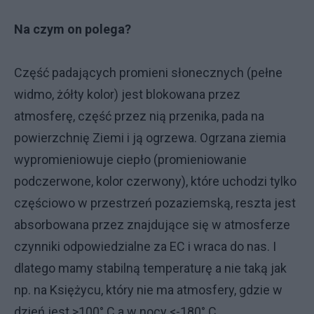
Na czym on polega?
Część padających promieni słonecznych (pełne
widmo, żółty kolor) jest blokowana przez
atmosferę, część przez nią przenika, pada na
powierzchnię Ziemi i ją ogrzewa. Ogrzana ziemia
wypromieniowuje ciepło (promieniowanie
podczerwone, kolor czerwony), które uchodzi tylko
częściowo w przestrzeń pozaziemską, reszta jest
absorbowana przez znajdujące się w atmosferze
czynniki odpowiedzialne za EC i wraca do nas. I
dlatego mamy stabilną temperaturę a nie taką jak
np. na Księżycu, który nie ma atmosfery, gdzie w
dzień jest >100° C a w nocy <-180° C.