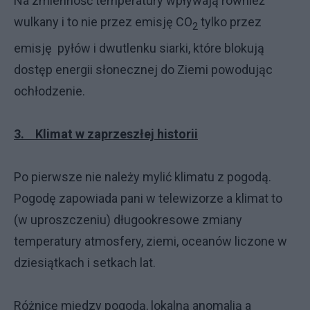
Na zmienność temperatury wpływają również
wulkany i to nie przez emisję CO
tylko przez
2
emisję pyłów i dwutlenku siarki, które blokują
dostęp energii słonecznej do Ziemi powodując
ochłodzenie.
3. Klimat w zaprzeszłej historii
Po pierwsze nie należy mylić klimatu z pogodą.
Pogodę zapowiada pani w telewizorze a klimat to
(w uproszczeniu) długookresowe zmiany
temperatury atmosfery, ziemi, oceanów liczone w
dziesiątkach i setkach lat.
Różnicę między pogodą, lokalną anomalią a