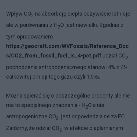
Wpływ CO
na absorbcję ciepła oczywiście istnieje
2
ale w porównaniu z H
O jest niewielki. Zgodnie z
2
tym opracowaniem
https://geocraft.com/WVFossils/Reference_Doc
s/CO2_from_fossil_fuel_is_4-pct.pdf
udział CO
2
pochodzenia antropogenicznego stanowi 4% z 4%
całkowitej emisji tego gazu czyli 1,6‰.
Można spierać się o poszczególne procenty ale nie
ma to specjalnego znaczenia - H
O a nie
2
antropogeniczne CO
jest odpowiedzialne za EC.
2
Załóżmy, że udział CO
w efekcie cieplarnianym
2