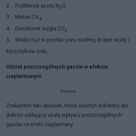
2. Podtlenek azotu N
O
2
3. Metan CH
4
4. Dwutlenek węgla CO
2
5. Woda H
O w postaci pary wodnej, kropel wody i
2
kryształków lodu
Udział poszczególnych gazów w efekcie
cieplarnianym
Reklama
Znalazłem taki obrazek, może niezbyt dokładny ale
dobrze oddający skalę wpływu poszczególnych
gazów na efekt cieplarniany.