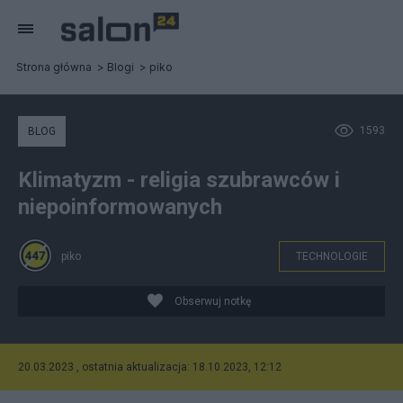
Strona główna
Blogi
piko
1593
BLOG
Klimatyzm - religia szubrawców i
niepoinformowanych
piko
TECHNOLOGIE
Obserwuj notkę
20.03.2023 , ostatnia aktualizacja: 18.10.2023, 12:12