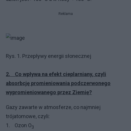
Reklama
Rys. 1. Przepływy energii słonecznej
2. Co wpływa na efekt cieplarniany, czyli
absorbcję promieniowania podczerwonego
wypromieniowanego przez Ziemię?
Gazy zawarte w atmosferze, co najmniej
trójatomowe, czyli:
1. Ozon O
3