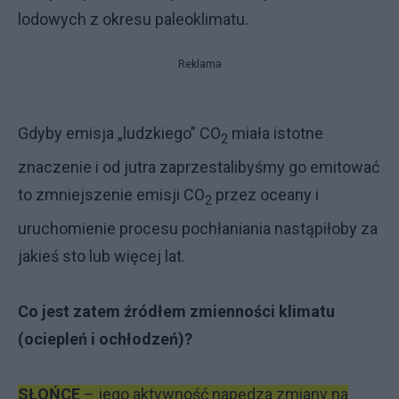
lodowych z okresu paleoklimatu.
Reklama
Gdyby emisja „ludzkiego” CO
miała istotne
2
znaczenie i od jutra zaprzestalibyśmy go emitować
to zmniejszenie emisji CO
przez oceany i
2
uruchomienie procesu pochłaniania nastąpiłoby za
jakieś sto lub więcej lat.
Co jest zatem źródłem zmienności klimatu
(ociepleń i ochłodzeń)?
SŁOŃCE
– jego aktywność napędza zmiany na