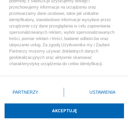
podmioty z salon24.pl uzyskujemy dostęp i
zjawiska El Niño z 1998 roku.
przechowujemy informacje na urządzeniu oraz
przetwarzamy dane osobowe, takie jak unikalne
identyfikatory, standardowe informacje wysyłane przez
Reklama
urządzenie czy dane przeglądania w celu zapewniania
spersonalizowanych reklam, wybór spersonalizowanych
Podsumowując:
treści, pomiar reklam i treści, badanie odbiorców oraz
ulepszanie usług. Za zgodą Użytkownika my i Zaufani
- działalność ludzka wpływa w sposób nieistotny na
Partnerzy możemy używać dokładnych danych
geolokalizacyjnych oraz aktywnie skanować
klimat
charakterystykę urządzenia do celów identyfikacji.
- za zmiany klimatu odpowiada aktywność Słońca
Ponieważ cenimy Twoją prywatność, prosimy o zgodę na
- czynnikiem w ponad 90% odpowiedzialnym za
korzystanie z tych technologii poprzez kliknięcie
„Akceptuję”. Zgoda jest dobrowolna i zawsze możesz ją
efekt cieplarniany jest woda a nie CO
2
zmienić/wycofać klikając przycisk ustawień prywatności
PARTNERZY
USTAWIENIA
- oceany są stabilizatorem klimatu poprzez
znajdujący się w lewym dolnym rogu strony
. Niektóre
rodzaje przetwarzania danych nie wymagają zgody
uwalnianie i pochłanianie CO
i poprzez
2
użytkownika, ale masz prawo sprzeciwić się takiemu
AKCEPTUJĘ
bezwładność termiczną
przetwarzaniu. Preferencje będą miały zastosowania tylko
na tej witrynie.
- w przeszłości preindustrialnej były okresy