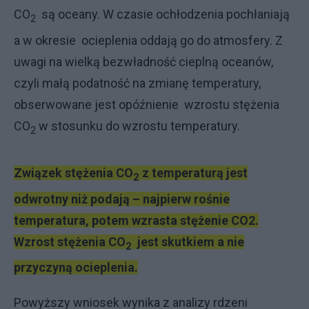
CO
są oceany. W czasie ochłodzenia pochłaniają
2
a w okresie ocieplenia oddają go do atmosfery. Z
uwagi na wielką bezwładność cieplną oceanów,
czyli małą podatność na zmianę temperatury,
obserwowane jest opóźnienie wzrostu stężenia
CO
w stosunku do wzrostu temperatury.
2
Związek stężenia CO
z temperaturą jest
2
odwrotny niż podają – najpierw rośnie
temperatura, potem wzrasta stężenie CO2.
Wzrost stężenia CO
jest skutkiem a nie
2
przyczyną ocieplenia.
Powyższy wniosek wynika z analizy rdzeni