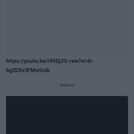
https://youtu.be/i9VDj2G-rew?si=b-
bg2DXv3FMviOob
Reklama