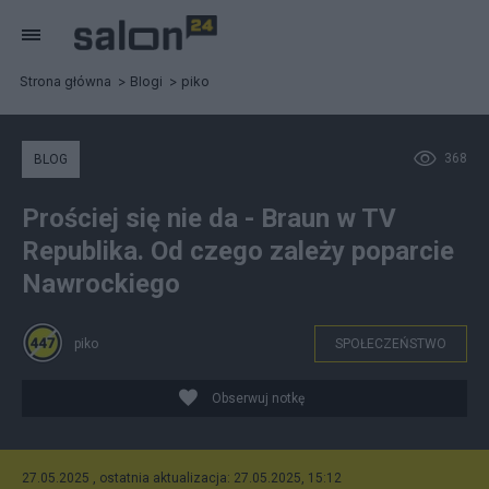
Strona główna
Blogi
piko
368
BLOG
Prościej się nie da - Braun w TV
Republika. Od czego zależy poparcie
Nawrockiego
piko
SPOŁECZEŃSTWO
Obserwuj notkę
27.05.2025 , ostatnia aktualizacja: 27.05.2025, 15:12