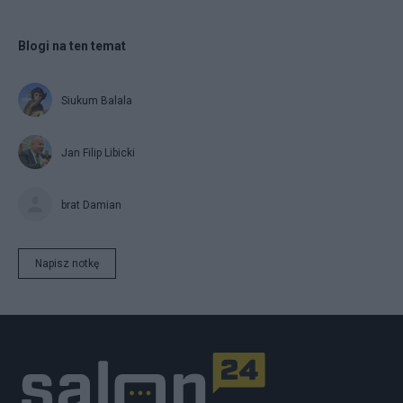
Blogi na ten temat
Siukum Balala
Jan Filip Libicki
brat Damian
Napisz notkę