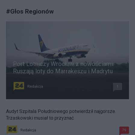
#
Głos Regionów
Port Lotniczy Wrocław z nowościami.
Ruszają loty do Marrakeszu i Madrytu
Redakcja
1
Audyt Szpitala Południowego potwierdził najgorsze.
Trzaskowski musiał to przyznać
Redakcja
79