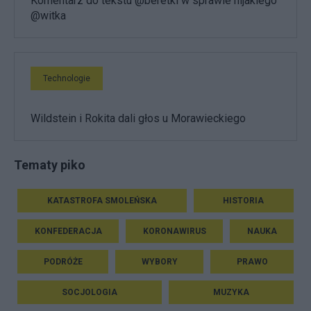
Komentarz do tekstu @beretki w sprawie nijakiego
@witka
Technologie
Wildstein i Rokita dali głos u Morawieckiego
Tematy piko
KATASTROFA SMOLEŃSKA
HISTORIA
KONFEDERACJA
KORONAWIRUS
NAUKA
PODRÓŻE
WYBORY
PRAWO
SOCJOLOGIA
MUZYKA