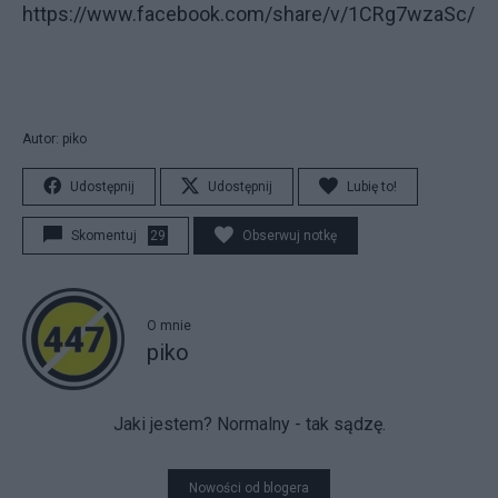
https://www.facebook.com/share/v/1CRg7wzaSc/
Autor: piko
Udostępnij
Udostępnij
Lubię to!
Skomentuj
29
Obserwuj notkę
O mnie
piko
Jaki jestem? Normalny - tak sądzę.
Nowości od blogera