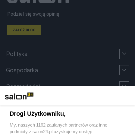
Podziel się swoją opinią
ZAŁÓŻ BLOG
Polityka
Gospodarka
Rozmaitości
Technologie
Drogi Użytkowniku,
Sport
My, naszych 1162 zaufanych partnerów oraz inne
podmioty z salon24.pl uzyskujemy dostęp i