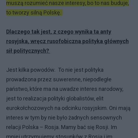
muszą rozumieć nasze interesy, bo to nas buduje,
to tworzy silną Polskę.
Dlaczego tak jest, z czego wynika ta anty
rosyjska, wręcz rusofobiczna polityka głównych
sił politycznych?
Jest kilka powodów. To nie jest polityka
prowadzona przez suwerenne, niepodległe
państwo, które ma na uwadze interes narodowy,
jest to realizacja polityki globalistów, elit
eurokołchozowych na odcinku rosyjskim. Oni mają
interes w tym by nie było żadnych sensownych
relacji Polska – Rosja. Mamy bać się Rosji. Im
mniej utrzymujemy stosunków z Rosją i im