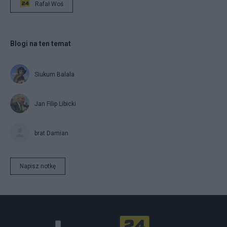
Rafał Woś
Blogi na ten temat
Siukum Balala
Jan Filip Libicki
brat Damian
Napisz notkę