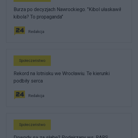
Burza po decyzjach Nawrockiego. "Kibol ułaskawił
kibola? To propaganda"
Redakcja
Społeczeństwo
Rekord na lotnisku we Wrocławiu. Te kierunki
podbiły serca
Redakcja
Społeczeństwo
Dowody są za słabe? Podejrzany ws. RARS