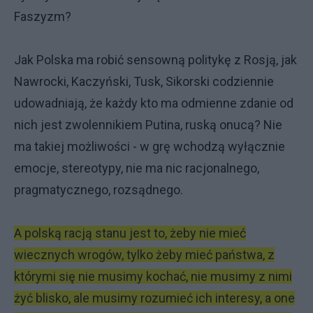
Faszyzm?
Jak Polska ma robić sensowną politykę z Rosją, jak
Nawrocki, Kaczyński, Tusk, Sikorski codziennie
udowadniają, że każdy kto ma odmienne zdanie od
nich jest zwolennikiem Putina, ruską onucą? Nie
ma takiej możliwości - w grę wchodzą wyłącznie
emocje, stereotypy, nie ma nic racjonalnego,
pragmatycznego, rozsądnego.
A polską racją stanu jest to, żeby nie mieć
wiecznych wrogów, tylko żeby mieć państwa, z
którymi się nie musimy kochać, nie musimy z nimi
żyć blisko, ale musimy rozumieć ich interesy, a one