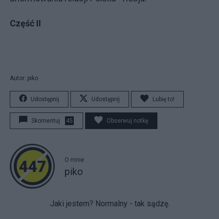
Część II
Autor: piko
Udostępnij
Udostępnij
Lubię to!
Skomentuj
45
Obserwuj notkę
O mnie
piko
Jaki jestem? Normalny - tak sądzę.