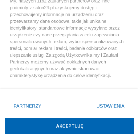
My, naszych 1162 zaufanych partnerów oraz inne
podmioty z salon24.pl uzyskujemy dostęp i
Społeczeństwo
przechowujemy informacje na urządzeniu oraz
przetwarzamy dane osobowe, takie jak unikalne
Kultura
identyfikatory, standardowe informacje wysyłane przez
urządzenie czy dane przeglądania w celu zapewniania
spersonalizowanych reklam, wybór spersonalizowanych
treści, pomiar reklam i treści, badanie odbiorców oraz
ulepszanie usług. Za zgodą Użytkownika my i Zaufani
X
Facebook
Instagram
Youtube
Partnerzy możemy używać dokładnych danych
geolokalizacyjnych oraz aktywnie skanować
charakterystykę urządzenia do celów identyfikacji.
Web Content Media sp. z o. o. © 2022
Ponieważ cenimy Twoją prywatność, prosimy o zgodę na
korzystanie z tych technologii poprzez kliknięcie
„Akceptuję”. Zgoda jest dobrowolna i zawsze możesz ją
Pomoc
O nas
Praca
Reklama
Kontakt
zmienić/wycofać klikając przycisk ustawień prywatności
PARTNERZY
USTAWIENIA
znajdujący się w lewym dolnym rogu strony
. Niektóre
rodzaje przetwarzania danych nie wymagają zgody
użytkownika, ale masz prawo sprzeciwić się takiemu
AKCEPTUJĘ
przetwarzaniu. Preferencje będą miały zastosowania tylko
Technologię dostarcza:
W3media.pl
na tej witrynie.