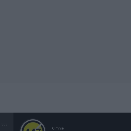
308
O mnie