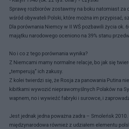
Sprawę rozbiorów zostawmy na boku natomiast za c
wśród obywateli Polski, które można im przypisać, s
Dla porównania Niemcy w II WŚ pozbawili życia ok. 60
majątku narodowego oceniono na 39% stanu przed
No i co z tego porównania wynika?
Z Niemcami mamy normalne relacje, bo jak się twierdz
„temperują” ich zakusy.
Z kolei twierdzi się, że Rosja za panowania Putina nie
kibitkami wywozić nieprawomyślnych Polaków na Sybi
wapnem, no i wywieźć fabryki i surowce, i zaprowadz
Jest jednak jedna poważna zadra – Smoleńsk 2010. Ni
międzynarodowa również z udziałem elementu polski