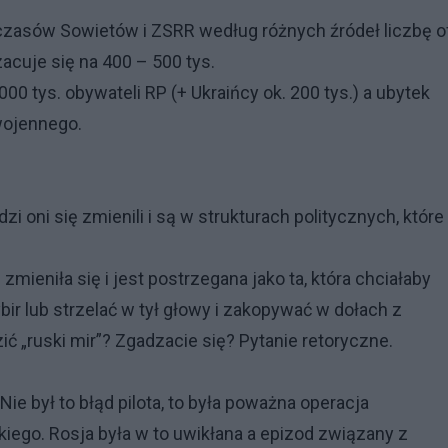
zasów Sowietów i ZSRR według różnych źródeł liczbę of
zacuje się na 400 – 500 tys.
00 tys. obywateli RP (+ Ukraińcy ok. 200 tys.) a ubytek
wojennego.
i oni się zmienili i są w strukturach politycznych, które
 zmieniła się i jest postrzegana jako ta, która chciałaby
r lub strzelać w tył głowy i zakopywać w dołach z
ić „ruski mir”? Zgadzacie się? Pytanie retoryczne.
e był to błąd pilota, to była poważna operacja
ego. Rosja była w to uwikłana a epizod związany z