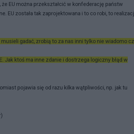
e, że EU można przekształcić w konfederację państw
. EU została tak zaprojektowana i to co robi, to realizac
usieli gadać, zrobią to za nas inni tylko nie wiadomo c
. Jak ktoś ma inne zdanie i dostrzega logiczny błąd w
omiast pojawia się od razu kilka wątpliwości, np. jak tu
r)