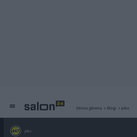
Strona główna
Blogi
piko
piko