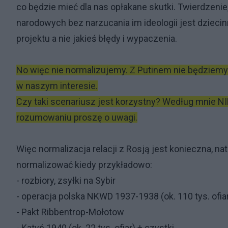
co będzie mieć dla nas opłakane skutki. Twierdzeni
narodowych bez narzucania im ideologii jest dziecinne
projektu a nie jakieś błędy i wypaczenia.
No więc nie normalizujemy. Z Putinem nie będziemy m
w naszym interesie.
Czy taki scenariusz jest korzystny? Według mnie NIE
rozumowaniu proszę o uwagi.
Więc normalizacja relacji z Rosją jest konieczna, nat
normalizować kiedy przykładowo:
- rozbiory, zsyłki na Sybir
- operacja polska NKWD 1937-1938 (ok. 110 tys. ofia
- Pakt Ribbentrop-Mołotow
- Katyń 1940 (ok. 22 tys. ofiar) + czystki