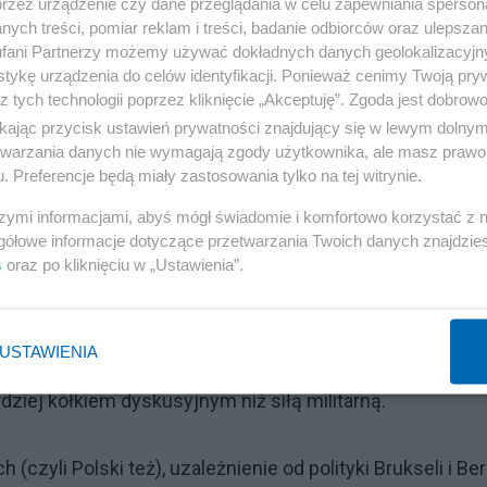
przez urządzenie czy dane przeglądania w celu zapewniania sperson
ych treści, pomiar reklam i treści, badanie odbiorców oraz ulepszan
fani Partnerzy możemy używać dokładnych danych geolokalizacyjn
tykę urządzenia do celów identyfikacji. Ponieważ cenimy Twoją pry
z tych technologii poprzez kliknięcie „Akceptuję”. Zgoda jest dobro
ikając przycisk ustawień prywatności znajdujący się w lewym dolny
etwarzania danych nie wymagają zgody użytkownika, ale masz prawo 
eciwną tezę to znaczy – nie normalizujemy i co z tego
. Preferencje będą miały zastosowania tylko na tej witrynie.
się bardziej oczywiste, że jednak trzeba normalizować.
szymi informacjami, abyś mógł świadomie i komfortowo korzystać z
ją, mamy historyczną „kosę” więc nie nawiązujemy relacji
gółowe informacje dotyczące przetwarzania Twoich danych znajdzi
rzeba zrobić, to wejść w sojusz z kimś, kto nam zapewn
s
oraz po kliknięciu w „Ustawienia”.
adzie jedno – zgodzić się na projekt federalizacji
a pleckach z rozstawionymi łapkami).
USTAWIENIA
y i plany niż zajmować się porządkiem w Europie a w
ziej kółkiem dyskusyjnym niż siłą militarną.
czyli Polski też), uzależnienie od polityki Brukseli i Ber