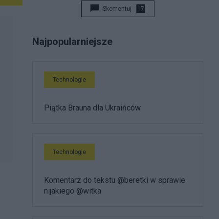
Skomentuj
17
Najpopularniejsze
Technologie
Piątka Brauna dla Ukraińców
Technologie
Komentarz do tekstu @beretki w sprawie
nijakiego @witka