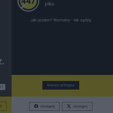
piko
Jaki jestem? Normalny - tak sądzę.
z.
Nowości od blogera
17
G
Udostępnij
Udostępnij