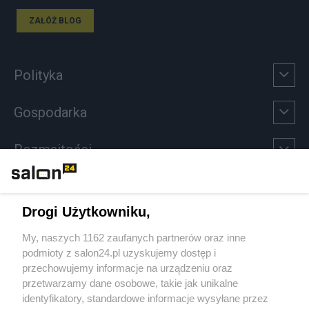
ZAŁÓŻ BLOG
Polityka
Gospodarka
Rozmaitości
Technologie
Drogi Użytkowniku,
Sport
My, naszych 1162 zaufanych partnerów oraz inne
podmioty z salon24.pl uzyskujemy dostęp i
Społeczeństwo
przechowujemy informacje na urządzeniu oraz
przetwarzamy dane osobowe, takie jak unikalne
Kultura
identyfikatory, standardowe informacje wysyłane przez