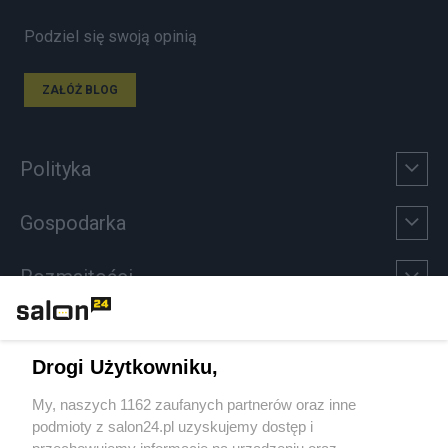
Podziel się swoją opinią
ZAŁÓŻ BLOG
Polityka
Gospodarka
Rozmaitości
Technologie
Drogi Użytkowniku,
Sport
My, naszych 1162 zaufanych partnerów oraz inne
podmioty z salon24.pl uzyskujemy dostęp i
Społeczeństwo