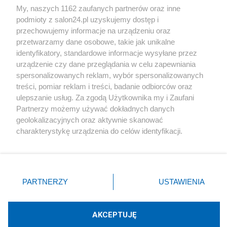
My, naszych 1162 zaufanych partnerów oraz inne
podmioty z salon24.pl uzyskujemy dostęp i
Społeczeństwo
przechowujemy informacje na urządzeniu oraz
przetwarzamy dane osobowe, takie jak unikalne
Kultura
identyfikatory, standardowe informacje wysyłane przez
urządzenie czy dane przeglądania w celu zapewniania
spersonalizowanych reklam, wybór spersonalizowanych
treści, pomiar reklam i treści, badanie odbiorców oraz
ulepszanie usług. Za zgodą Użytkownika my i Zaufani
X
Facebook
Instagram
Youtube
Partnerzy możemy używać dokładnych danych
geolokalizacyjnych oraz aktywnie skanować
charakterystykę urządzenia do celów identyfikacji.
Web Content Media sp. z o. o. © 2022
Ponieważ cenimy Twoją prywatność, prosimy o zgodę na
korzystanie z tych technologii poprzez kliknięcie
„Akceptuję”. Zgoda jest dobrowolna i zawsze możesz ją
Pomoc
O nas
Praca
Reklama
Kontakt
zmienić/wycofać klikając przycisk ustawień prywatności
PARTNERZY
USTAWIENIA
znajdujący się w lewym dolnym rogu strony
. Niektóre
rodzaje przetwarzania danych nie wymagają zgody
użytkownika, ale masz prawo sprzeciwić się takiemu
AKCEPTUJĘ
przetwarzaniu. Preferencje będą miały zastosowania tylko