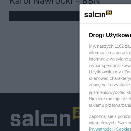
Karol Nawrocki – BBN
« W
Drogi Użytkow
My, naszych 1162 zau
informacje na urządze
informacje wysyłane 
wybór spersonalizowan
Użytkownika my i Zau
skanować charakterys
zgodę na korzystanie 
ją zmienić/wycofać kl
Niektóre rodzaje prz
takiemu przetwarzaniu
Zapoznaj się z poniż
internetowych. Szcze
Prywatności
i
Cookie