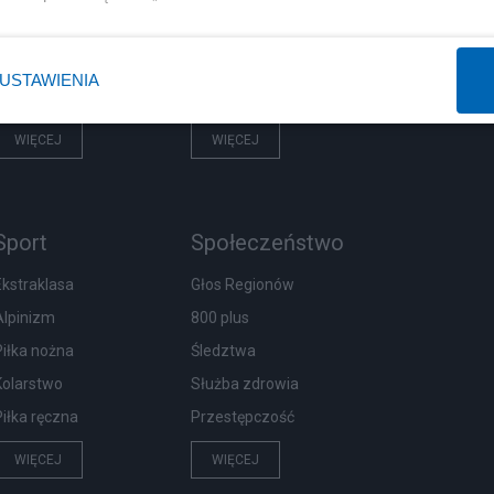
Rząd
Centralny Port Komunikacyjny
Prezydent
Inwestycje
USTAWIENIA
NATO
Podatki
WIĘCEJ
WIĘCEJ
Sport
Społeczeństwo
Ekstraklasa
Głos Regionów
Alpinizm
800 plus
Piłka nożna
Śledztwa
Kolarstwo
Służba zdrowia
Piłka ręczna
Przestępczość
WIĘCEJ
WIĘCEJ