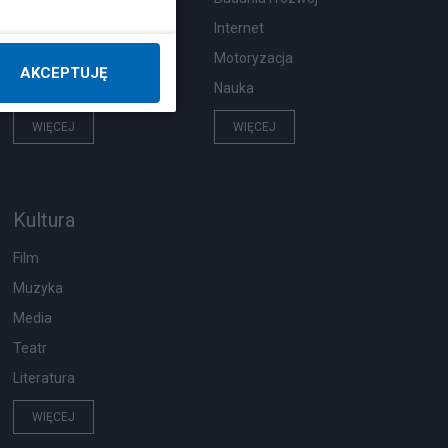
Pogoda
Internet
Ekologia
Motoryzacja
AKCEPTUJĘ
Wypadki
Nauka
WIĘCEJ
WIĘCEJ
Kultura
Film
Muzyka
Media
Teatr
Literatura
WIĘCEJ