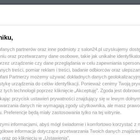
RÓĆ DO NOTKI
niku,
fanych partnerów oraz inne podmioty z salon24.pl uzyskujemy dost
niu oraz przetwarzamy dane osobowe, takie jak unikalne identyfikat
przez urządzenie czy dane przeglądania w celu zapewniania sperson
ych treści, pomiar reklam i treści, badanie odbiorców oraz ulepszan
fani Partnerzy możemy używać dokładnych danych geolokalizacyjn
tykę urządzenia do celów identyfikacji. Ponieważ cenimy Twoją pry
z tych technologii poprzez kliknięcie „Akceptuję”. Zgoda jest dobro
ikając przycisk ustawień prywatności znajdujący się w lewym dolny
etwarzania danych nie wymagają zgody użytkownika, ale masz prawo 
. Preferencje będą miały zastosowania tylko na tej witrynie.
Polityka
Gospodarka
szymi informacjami, abyś mógł świadomie i komfortowo korzystać z
Rosja
Biznes
gółowe informacje dotyczące przetwarzania Twoich danych znajdzi
s
oraz po kliknięciu w „Ustawienia”.
PiS
Pieniądze