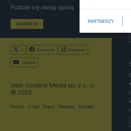
Podziel się swoją opinią
PARTNERZY
ZAŁÓŻ BLOG
X
Facebook
Instagram
Youtube
Web Content Media sp. z o. o.
© 2022
Pomoc
O nas
Praca
Reklama
Kontakt