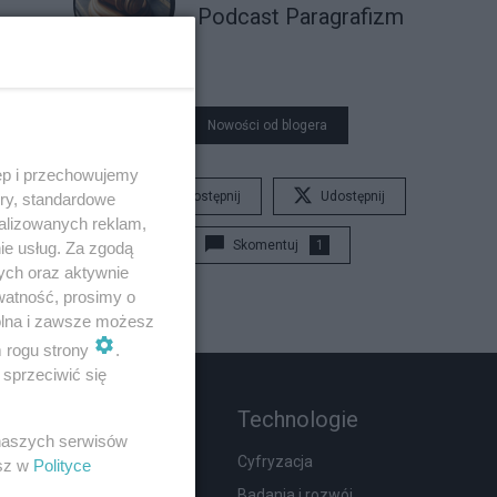
Podcast Paragrafizm
Nowości od blogera
ęp i przechowujemy
Udostępnij
Udostępnij
ory, standardowe
alizowanych reklam,
Skomentuj
1
ie usług. Za zgodą
ych oraz aktywnie
watność, prosimy o
wolna i zawsze możesz
m rogu strony
.
sprzeciwić się
Rozmaitości
Technologie
 naszych serwisów
Zdrowie
Cyfryzacja
esz w
Polityce
Podróże
Badania i rozwój