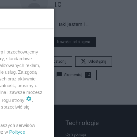
I.C
taki jestem i ...
Nowości od blogera
ęp i przechowujemy
ory, standardowe
Udostępnij
Udostępnij
alizowanych reklam,
ie usług. Za zgodą
Skomentuj
14
ych oraz aktywnie
watność, prosimy o
wolna i zawsze możesz
m rogu strony
.
sprzeciwić się
Rozmaitości
Technologie
 naszych serwisów
esz w
Polityce
Wypadki
Cyfryzacja