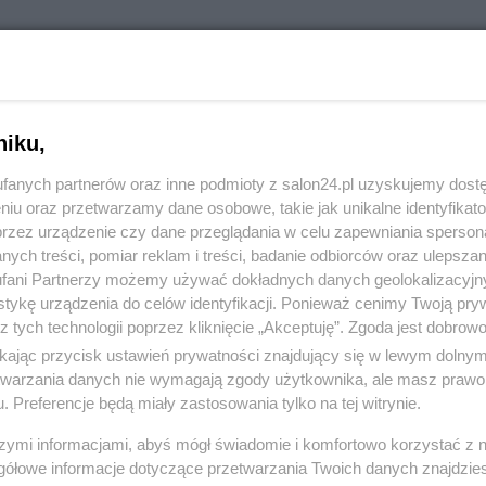
RÓĆ DO NOTKI
niku,
fanych partnerów oraz inne podmioty z salon24.pl uzyskujemy dost
niu oraz przetwarzamy dane osobowe, takie jak unikalne identyfikat
przez urządzenie czy dane przeglądania w celu zapewniania sperson
ych treści, pomiar reklam i treści, badanie odbiorców oraz ulepszan
fani Partnerzy możemy używać dokładnych danych geolokalizacyjn
tykę urządzenia do celów identyfikacji. Ponieważ cenimy Twoją pry
z tych technologii poprzez kliknięcie „Akceptuję”. Zgoda jest dobro
ikając przycisk ustawień prywatności znajdujący się w lewym dolny
etwarzania danych nie wymagają zgody użytkownika, ale masz prawo 
. Preferencje będą miały zastosowania tylko na tej witrynie.
Polityka
Gospodarka
szymi informacjami, abyś mógł świadomie i komfortowo korzystać z
gółowe informacje dotyczące przetwarzania Twoich danych znajdzi
PiS
Biznes