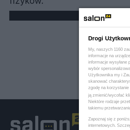
fizyków.
« W
Drogi Użytkow
My, naszych 1160 zau
informacje na urządze
informacje wysyłane 
wybór spersonalizowan
Użytkownika my i Zau
skanować charakterys
zgodę na korzystanie 
ją zmienić/wycofać kl
Niektóre rodzaje prz
takiemu przetwarzaniu
Zapoznaj się z poniż
internetowych. Szcze