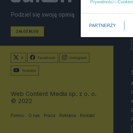
Prywatności
i
Cookie
Podziel się swoją opinią
PARTNERZY
ZAŁÓŻ BLOG
X
Facebook
Instagram
Youtube
Web Content Media sp. z o. o.
© 2022
Pomoc
O nas
Praca
Reklama
Kontakt