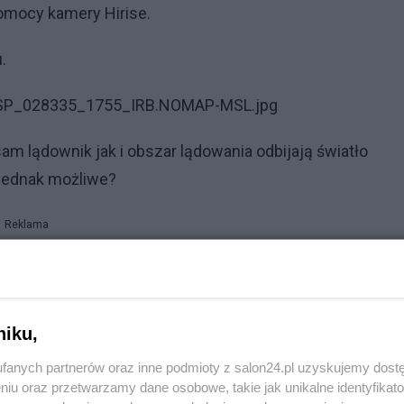
pomocy kamery Hirise.
.
t/ESP_028335_1755_IRB.NOMAP-MSL.jpg
am lądownik jak i obszar lądowania odbijają światło
 jednak możliwe?
Reklama
owierzchni Marsa a i sam lądownik prezentuje się nam 
niku,
fanych partnerów oraz inne podmioty z salon24.pl uzyskujemy dost
ji.
niu oraz przetwarzamy dane osobowe, takie jak unikalne identyfikat