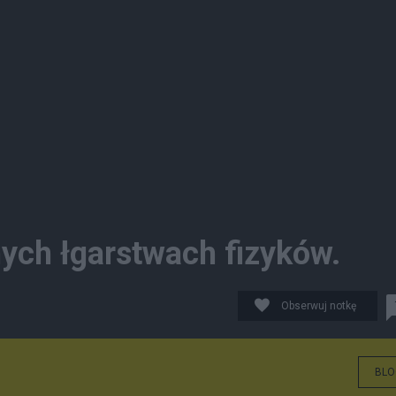
nych łgarstwach fizyków.
Obserwuj notkę
BLO