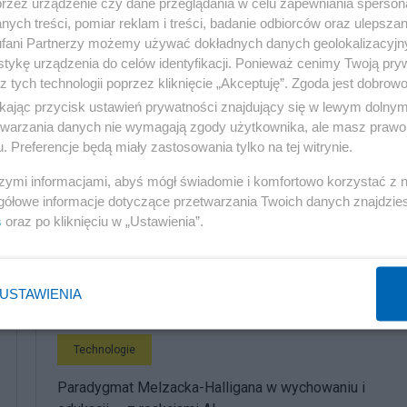
przez urządzenie czy dane przeglądania w celu zapewniania sperson
ych treści, pomiar reklam i treści, badanie odbiorców oraz ulepszan
rsjańska po kontakcie z materia ziemska i podgrzaniu
fani Partnerzy możemy używać dokładnych danych geolokalizacyjn
częstotliwość oscylacji i remituje teraz padające na ni
tykę urządzenia do celów identyfikacji. Ponieważ cenimy Twoją pry
z tych technologii poprzez kliknięcie „Akceptuję”. Zgoda jest dobro
ikając przycisk ustawień prywatności znajdujący się w lewym dolny
etwarzania danych nie wymagają zgody użytkownika, ale masz prawo 
du na to że barwa materii nie jest czymś stałym i
. Preferencje będą miały zastosowania tylko na tej witrynie.
cji w stosunku do Tła Grawitacyjnego.
szymi informacjami, abyś mógł świadomie i komfortowo korzystać z
gółowe informacje dotyczące przetwarzania Twoich danych znajdzi
s
oraz po kliknięciu w „Ustawienia”.
komentuj
14
Obserwuj notkę
USTAWIENIA
Technologie
Paradygmat Melzacka-Halligana w wychowaniu i