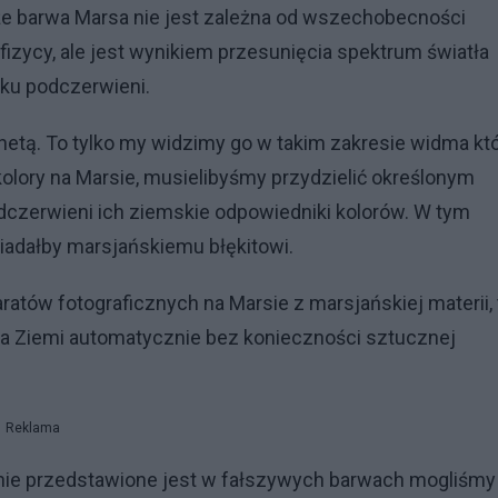
e barwa Marsa nie jest zależna od
wszechobecności
fizycy, ale jest wynikiem przesunięcia spektrum światła
nku podczerwieni.
netą. To tylko my widzimy go w takim zakresie widma kt
kolory na Marsie, musielibyśmy przydzielić określonym
odczerwieni
ich ziemskie odpowiedniki kolorów. W tym
iadałby marsjańskiemu błękitowi.
tów fotograficznych na Marsie z marsjańskiej materii, 
 na Ziemi automatycznie bez konieczności sztucznej
Reklama
znie przedstawione jest w fałszywych barwach mogliśmy