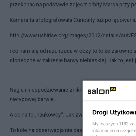
przekonać na podstawie zdjęć z orbity Marsa przy 
Kamera ta sfotografowała Curiosity tuż po lądowaniu
http://www.uahirise.org/images/2012/details/cu
i co nam się od razu rzuca w oczy to to że zarowno s
słoneczne w zakresie barwy niebieskiej. Jak to jest
Nagle i niespodziewanie zniknęła czerwona barwa p
nietypowej barwie.
Drogi Użytkow
A co na to „naukowcy“. Jak zwykle milczą.
My, naszych 1162 zau
To kolejna obserwacja nie pasująca do ich halucynac
informacje na urządze