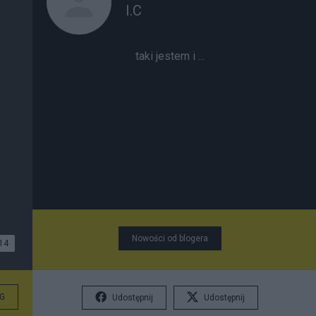
I.C
taki jestem i ...
Nowości od blogera
14
G
Udostępnij
Udostępnij