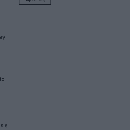
óry
to
 się