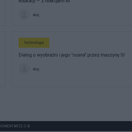
edukacji — z reakcjami AI
Atej
Technologie
Dialog o wyobraźni i jego "ocena" przez maszynę SI
Atej
KOMENTARZE (14)