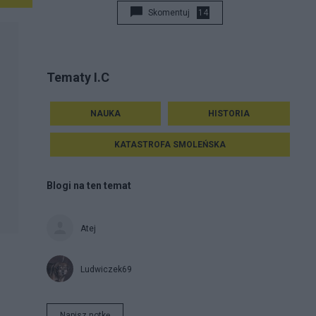
Skomentuj
14
Tematy I.C
NAUKA
HISTORIA
KATASTROFA SMOLEŃSKA
Blogi na ten temat
Atej
Ludwiczek69
Napisz notkę