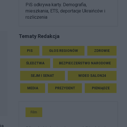
PiS odkrywa karty. Demografia,
mieszkania, ETS, deportacje Ukraińców i
rozliczenia
Tematy Redakcja
PIS
GŁOS REGIONÓW
ZDROWIE
ŚLEDZTWA
BEZPIECZEŃSTWO NARODOWE
SEJM I SENAT
WIDEO SALON24
MEDIA
PREZYDENT
PIENIĄDZE
Film
ia