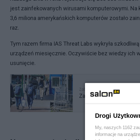
jest zainfekowanych wirusami komputerowymi. Na k
3,6 miliona amerykańskich komputerów zostało za
raz.
Tym razem firma IAS Threat Labs wykryła szkodliwą 
urządzeń miesięcznie. Oczywiście bez wiedzy ich wł
usunięcie.
Zobacz także
Zawracanie imigrantów. N
Drogi Użytkow
My, naszych 1162 zau
informacje na urządze