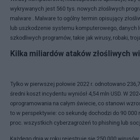
wykrywanych jest 560 tys. nowych złośliwych progr
malware . Malware to ogólny termin opisujący złoś
lub uszkodzenie systemu komputerowego, danych l
szkodliwych programów, takie jak wirusy, robaki, tro
Kilka miliardów ataków złośliwych w
Tylko w pierwszej połowie 2022 r. odnotowano 236
średni koszt incydentu wyniósł 4,54 mln USD. W 202
oprogramowania na całym świecie, co stanowi wzros
to w perspektywie: co sekundę dochodzi do 90 000
proc. wszystkich cyberzagrożeń to phishing lub soc
Każdego dnia w roku rejestruje się 250 000 wirus