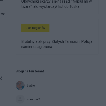
Olbrychski skarży się na rząd. "Napluł mi w
twarz", ale wystarczył list do Tuska
kód
Głos Regionów
Brutalny atak przy Złotych Tarasach. Policja
namierza agresora
Blogi na ten temat
ąć
barbie
marcinw2