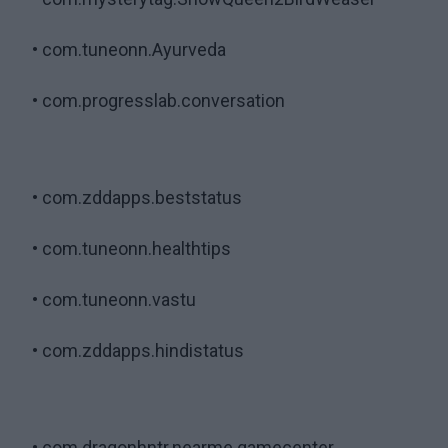
• com.tuneonn.Ayurveda
• com.progresslab.conversation
• com.zddapps.beststatus
• com.tuneonn.healthtips
• com.tuneonn.vastu
• com.zddapps.hindistatus
• com.dragonhntr.nearme.gamecenter