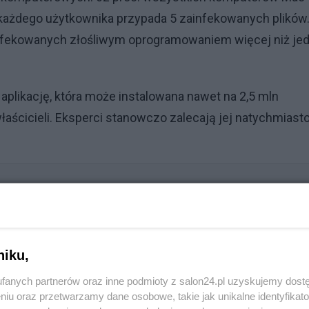
ażdego użytkownika przypada 5 zainfekowanych plików
infekowanych złośliwym oprogramowaniem więcej niż je
aplikację, która może instalowana nawet na 2,5 mln
aścicieli. Eksperci stanowczo zalecają jej natychmias
iemiecki polityk: sąsiedzi to zaakceptują
niku,
Reklama
fanych partnerów oraz inne podmioty z salon24.pl uzyskujemy dost
niu oraz przetwarzamy dane osobowe, takie jak unikalne identyfikat