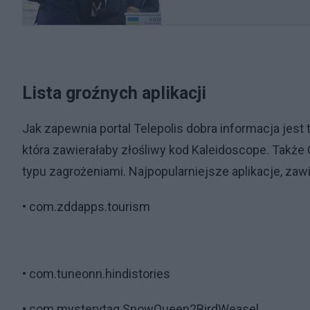
Lista groźnych aplikacji
Jak zapewnia portal Telepolis dobra informacja jest ta
która zawierałaby złośliwy kod Kaleidoscope. Także 
typu zagrożeniami. Najpopularniejsze aplikacje, zaw
• com.zddapps.tourism
• com.tuneonn.hindistories
• com.mysterytag.SnowQueen2BirdWeasel