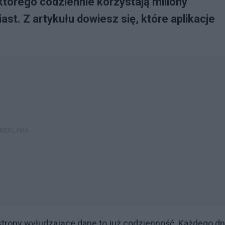
którego codziennie korzystają miliony
st. Z artykułu dowiesz się, które aplikacje
strony wyłudzające dane to już codzienność. Każdego dn