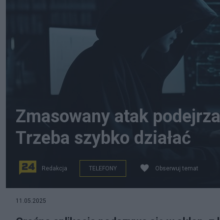
Zmasowany atak podejrzan
Trzeba szybko działać
Redakcja
TELEFONY
Obserwuj temat
Pixabay, cliff1126
11.05.2025