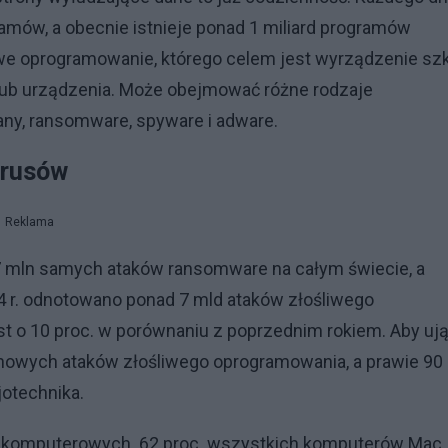
amów, a obecnie istnieje ponad 1 miliard programów
liwe oprogramowanie, którego celem jest wyrządzenie sz
ub urządzenia. Może obejmować różne rodzaje
jany, ransomware, spyware i adware.
irusów
Reklama
,7 mln samych ataków ransomware na całym świecie, a
4 r. odnotowano ponad 7 mld ataków złośliwego
t o 10 proc. w porównaniu z poprzednim rokiem. Aby uj
 nowych ataków złośliwego oprogramowania, a prawie 90
jotechnika.
ów komputerowych. 62 proc. wszystkich komputerów Mac