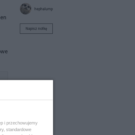
.
hephalump
den
Napisz notkę
towe
ęp i przechowujemy
ory, standardowe