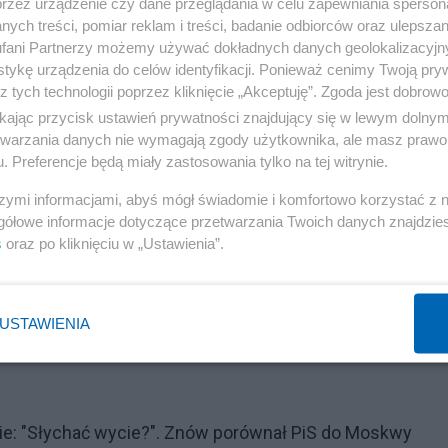
przez urządzenie czy dane przeglądania w celu zapewniania sperson
ych treści, pomiar reklam i treści, badanie odbiorców oraz ulepszan
fani Partnerzy możemy używać dokładnych danych geolokalizacyjn
kop (Kaleidoscope), ponieważ potrafi skutecznie unikn
tykę urządzenia do celów identyfikacji. Ponieważ cenimy Twoją pry
rogramowanie podszywa się pod popularne aplikacje
z tych technologii poprzez kliknięcie „Akceptuję”. Zgoda jest dobro
ikając przycisk ustawień prywatności znajdujący się w lewym dolny
ybuowane za pośrednictwem zewnętrznych sklepów z
etwarzania danych nie wymagają zgody użytkownika, ale masz prawo 
do których użytkownicy są nakłaniani za pomocą wiadomo
. Preferencje będą miały zastosowania tylko na tej witrynie.
działaniem do złudzenia przypomina legalną wersję, wię
szymi informacjami, abyś mógł świadomie i komfortowo korzystać z
gółowe informacje dotyczące przetwarzania Twoich danych znajdzi
s
oraz po kliknięciu w „Ustawienia”.
ramowanie, wyświetlające reklamy pełnoekranowe, w tym
 bez interakcji ze strony użytkownika. To utrudnia
USTAWIENIA
 się urządzeń oraz szybsze zużywanie baterii.
ie: "Słychać wycie?". Znów porównał PiS do Moskwy