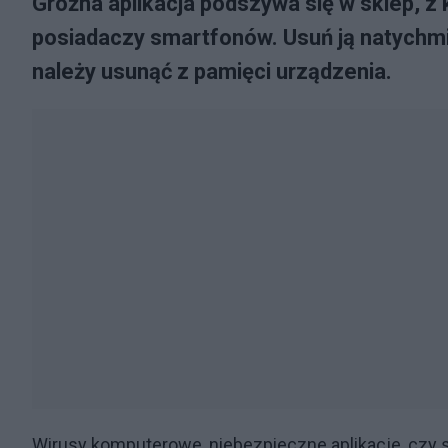
Groźna aplikacja podszywa się w sklep, z 
posiadaczy smartfonów. Usuń ją natychmia
należy usunąć z pamięci urządzenia.
Wirusy komputerowe, niebezpieczne aplikacje, czy 