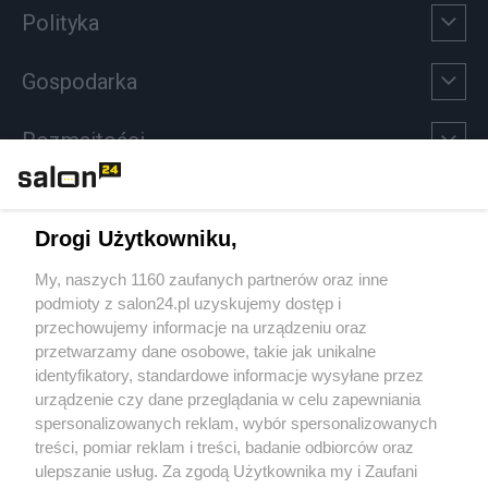
Polityka
Gospodarka
Rozmaitości
Technologie
Drogi Użytkowniku,
Sport
My, naszych 1160 zaufanych partnerów oraz inne
podmioty z salon24.pl uzyskujemy dostęp i
Społeczeństwo
przechowujemy informacje na urządzeniu oraz
przetwarzamy dane osobowe, takie jak unikalne
Kultura
identyfikatory, standardowe informacje wysyłane przez
urządzenie czy dane przeglądania w celu zapewniania
spersonalizowanych reklam, wybór spersonalizowanych
treści, pomiar reklam i treści, badanie odbiorców oraz
ulepszanie usług. Za zgodą Użytkownika my i Zaufani
X
Facebook
Instagram
Youtube