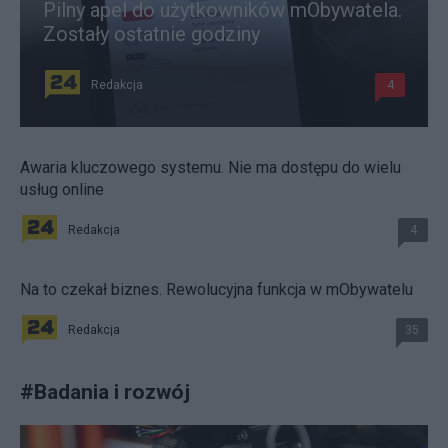
Pilny apel do użytkowników mObywatela.
Zostały ostatnie godziny
Redakcja
4
Awaria kluczowego systemu. Nie ma dostępu do wielu
usług online
Redakcja
4
Na to czekał biznes. Rewolucyjna funkcja w mObywatelu
Redakcja
35
#
Badania i rozwój