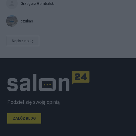
Grzegorz Gembalski
czubas
Napisz notkę
Podziel się swoją opinią
ZAŁÓŻ BLOG