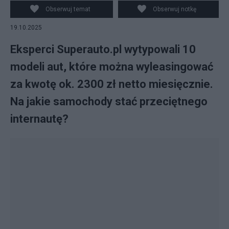
Generalskiej z ulicą Świętokrzyską, 9 bm. (mz/ibor)
Obserwuj temat
Obserwuj notkę
PAP/Michał Zieliński
19.10.2025
Eksperci Superauto.pl wytypowali 10
modeli aut, które można wyleasingować
za kwotę ok. 2300 zł netto miesięcznie.
Na jakie samochody stać przeciętnego
internautę?