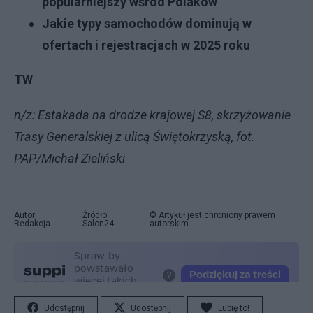
popularniejszy wśród Polaków
Jakie typy samochodów dominują w
ofertach i rejestracjach w 2025 roku
TW
n/z: Estakada na drodze krajowej S8, skrzyżowanie
Trasy Generalskiej z ulicą Świętokrzyską, fot.
PAP/Michał Zieliński
Autor:
Źródło:
© Artykuł jest chroniony prawem
Redakcja
Salon24
autorskim.
Udostępnij
Udostępnij
Lubię to!