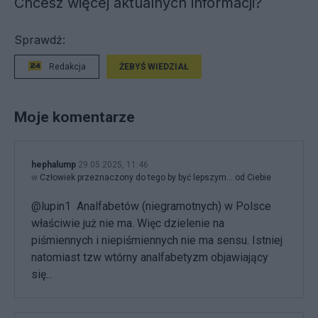
Chcesz więcej aktualnych informacji?
Sprawdź:
Redakcja
ŻEBYŚ WIEDZIAŁ
Moje komentarze
hephalump
29.05.2025, 11:46
w
Człowiek przeznaczony do tego by być lepszym... od Ciebie
@lupin1 Analfabetów (niegramotnych) w Polsce
właściwie już nie ma. Więc dzielenie na
piśmiennych i niepiśmiennych nie ma sensu. Istniej
natomiast tzw wtórny analfabetyzm objawiający
się...