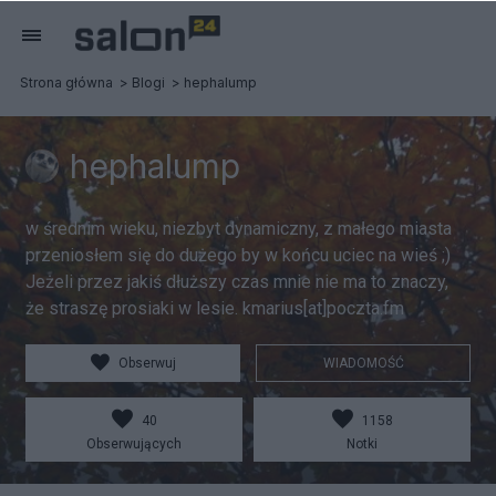
Strona główna
Blogi
hephalump
hephalump
w średnim wieku, niezbyt dynamiczny, z małego miasta
przeniosłem się do dużego by w końcu uciec na wieś ;)
Jeżeli przez jakiś dłuższy czas mnie nie ma to znaczy,
że straszę prosiaki w lesie. kmarius[at]poczta.fm
Obserwuj
WIADOMOŚĆ
40
1158
Obserwujących
Notki