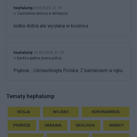
hephalump
8.04.2024, 21:19
w
Zaćmienie słońca w Ameryce
notka dobra ale wysłana w kosmos
hephalump
15.03.2024, 21:23
w
bardzo piękna praca policji
Pięknie... Uśmiechnięta Polska. Z kamieniem w ręku
Tematy hephalump
ROSJA
WOJSKO
KORONAWIRUS
PODRÓŻE
UKRAINA
EKOLOGIA
NIEMCY