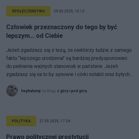
SPOŁECZEŃSTWO
29.05.2025, 10:13
Człowiek przeznaczony do tego by być
lepszym... od Ciebie
Jeżeli zgadzasz się z tezą, że niektórzy ludzie z samego
faktu "lepszego urodzenia" są bardziej predysponowani
do pełnienia ważnych stanowisk w państwie. Jeżeli
zgadzasz się na to by synowie i córki notabli oraz byłych...
hephalump
na blogu
z góry i pod górę
POLITYKA
27.05.2025, 17:34
Prawo politycznej prostytucji