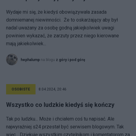
Wydaje mi się, że kiedyś obowiązywała zasada
domniemanej niewinności. Że to oskarżający aby był
nadal uważany za osobę godną jakiejkolwiek uwagi
powinien wykazać, że zarzuty przez niego kierowane
mają jakiekolwiek...
hephalump
na blogu
z góry i pod górę
OSOBISTE
8.04.2024, 20:46
Wszystko co ludzkie kiedyś się kończy
Tak po ludzku... Może i chciałem coś tu napisać. Ale
najwyraźniej s24 przestał być serwisem blogowym. Tak
więc... Dziękuję wszystkim czytelnikom i komentatorom za