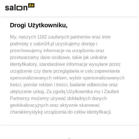
Technologie
Drogi Użytkowniku,
Sport
My, naszych 1162 zaufanych partnerów oraz inne
podmioty z salon24.pl uzyskujemy dostęp i
Społeczeństwo
przechowujemy informacje na urządzeniu oraz
przetwarzamy dane osobowe, takie jak unikalne
Kultura
identyfikatory, standardowe informacje wysyłane przez
urządzenie czy dane przeglądania w celu zapewniania
spersonalizowanych reklam, wybór spersonalizowanych
treści, pomiar reklam i treści, badanie odbiorców oraz
ulepszanie usług. Za zgodą Użytkownika my i Zaufani
X
Facebook
Instagram
Youtube
Partnerzy możemy używać dokładnych danych
geolokalizacyjnych oraz aktywnie skanować
charakterystykę urządzenia do celów identyfikacji.
Web Content Media sp. z o. o. © 2022
Ponieważ cenimy Twoją prywatność, prosimy o zgodę na
korzystanie z tych technologii poprzez kliknięcie
„Akceptuję”. Zgoda jest dobrowolna i zawsze możesz ją
Pomoc
O nas
Praca
Reklama
Kontakt
zmienić/wycofać klikając przycisk ustawień prywatności