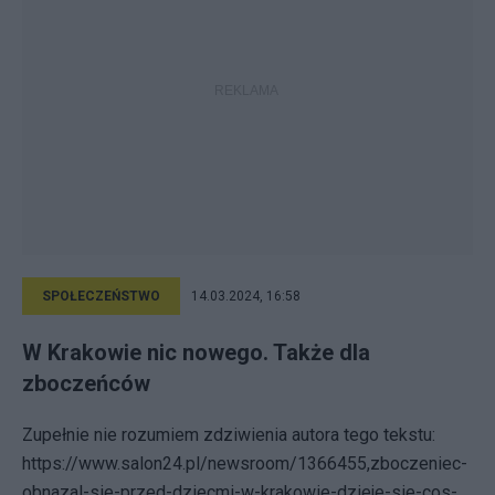
SPOŁECZEŃSTWO
14.03.2024, 16:58
W Krakowie nic nowego. Także dla
zboczeńców
Zupełnie nie rozumiem zdziwienia autora tego tekstu:
https://www.salon24.pl/newsroom/1366455,zboczeniec-
obnazal-sie-przed-dziecmi-w-krakowie-dzieje-sie-cos-