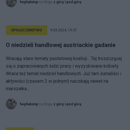
hephalump
na blogu
z góry i pod górę
SPOŁECZEŃSTWO
9.03.2024, 19:37
O niedzieli handlowej austriackie gadanie
Wracają stare tematy pastelowej koalicji... Tej troszczącej
się o zapracowanych ludzi pracy i wyzyskiwane kobiety.
Wraca też temat niedziel handlowych. Już tam żurnaliści i
aktywiści (czasem 2 w jednym) naciskają nawet na
marszałka...
hephalump
na blogu
z góry i pod górę