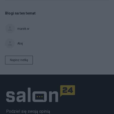
Blogi na ten temat
marek.w
Atej
Napisz notkę
Podziel się swoją opinią