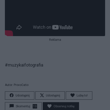
Reklama
#muzykaifotografia
Autor: ProvoCatio
Udostępnij
Udostępnij
Lubię to!
Skomentuj
13
Obserwuj notkę