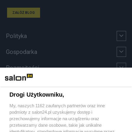
ZAŁÓŻ BLOG
Polityka
Gospodarka
Rozmaitości
Technologie
Drogi Użytkowniku,
Sport
My, naszych 1162 zaufanych partnerów oraz inne
podmioty z salon24.pl uzyskujemy dostęp i
Społeczeństwo
przechowujemy informacje na urządzeniu oraz
przetwarzamy dane osobowe, takie jak unikalne
Kultura
identyfikatory, standardowe informacje wysyłane przez