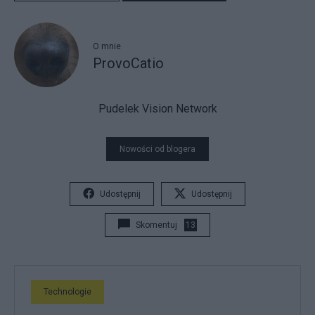
O mnie
ProvoCatio
Pudelek Vision Network
Nowości od blogera
Udostępnij
Udostępnij
Skomentuj
13
Technologie