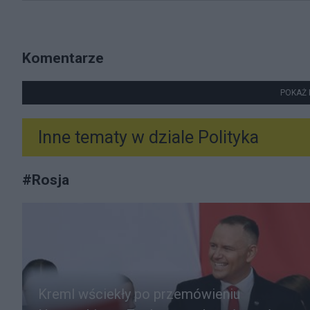
Komentarze
POKAŻ 
Inne tematy w dziale
Polityka
#
Rosja
Kreml wściekły po przemówieniu