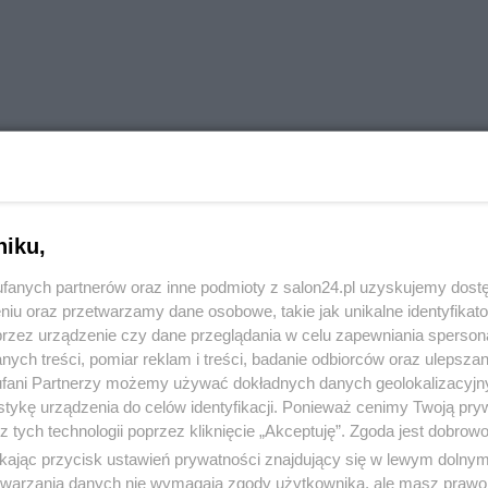
Reklama
6267952217
niku,
fanych partnerów oraz inne podmioty z salon24.pl uzyskujemy dost
niu oraz przetwarzamy dane osobowe, takie jak unikalne identyfikat
przez urządzenie czy dane przeglądania w celu zapewniania sperson
ych treści, pomiar reklam i treści, badanie odbiorców oraz ulepszan
fani Partnerzy możemy używać dokładnych danych geolokalizacyjn
tykę urządzenia do celów identyfikacji. Ponieważ cenimy Twoją pry
z tych technologii poprzez kliknięcie „Akceptuję”. Zgoda jest dobro
ikając przycisk ustawień prywatności znajdujący się w lewym dolny
etwarzania danych nie wymagają zgody użytkownika, ale masz prawo 