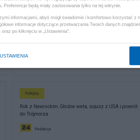
komentuj
23
Obserwuj notkę
. Preferencje będą miały zastosowania tylko na tej witrynie.
szymi informacjami, abyś mógł świadomie i komfortowo korzystać z
gółowe informacje dotyczące przetwarzania Twoich danych znajdzi
Polityka
s
oraz po kliknięciu w „Ustawienia”.
PiS odkrywa karty. Demografia, mieszkania, ETS,
deportacje Ukraińców i rozliczenia
USTAWIENIA
Redakcja
Polityka
Rok z Nawrockim. Głośne weta, sojusz z USA i powrót
do Trójmorza
Redakcja