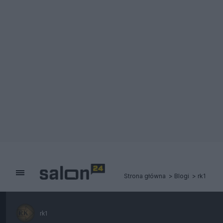
Strona główna
Blogi
rk1
rk1