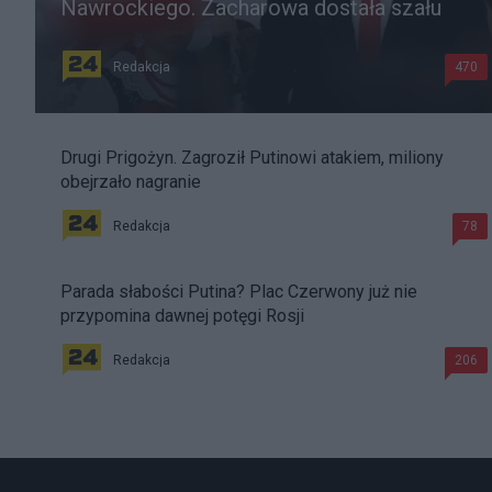
Nawrockiego. Zacharowa dostała szału
Redakcja
470
Drugi Prigożyn. Zagroził Putinowi atakiem, miliony
obejrzało nagranie
Redakcja
78
Parada słabości Putina? Plac Czerwony już nie
przypomina dawnej potęgi Rosji
Redakcja
206