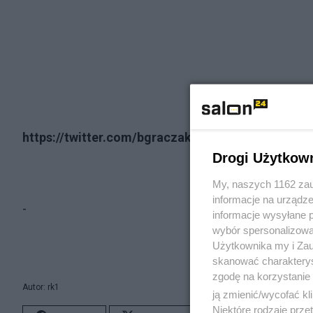
https://twitter.com/bgraczak/status/176871405
Drogi Użytkow
My, naszych 1162 zau
informacje na urządze
-
informacje wysyłane 
wybór spersonalizowan
Użytkownika my i Zau
skanować charakterys
zgodę na korzystanie 
Autor: rk1
ją zmienić/wycofać kl
Niektóre rodzaje prz