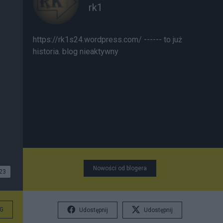
rk1
https://rk1s24.wordpress.com/ ------ to już
historia. blog nieaktywny
Nowości od blogera
23
G
Udostępnij
Udostępnij