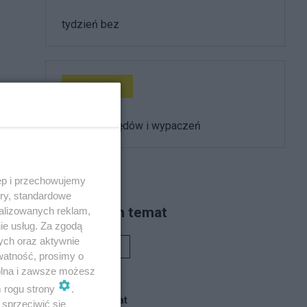
tydzień bez
Technologie
sześć lat błędów i wypaczeń
ęp i przechowujemy
ory, standardowe
Piszą na ten temat
alizowanych reklam,
ie usług. Za zgodą
ych oraz aktywnie
Rafał Woś
watność, prosimy o
wolna i zawsze możesz
m rogu strony
.
Blogi na ten temat
sprzeciwić się