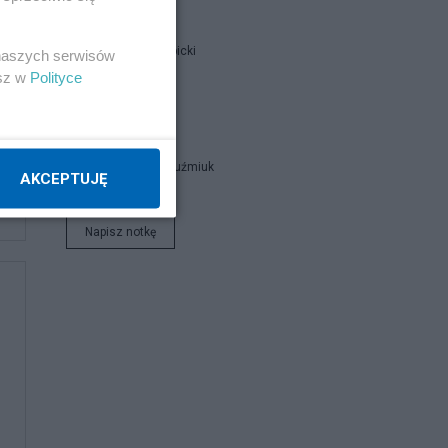
Jan Filip Libicki
 naszych serwisów
esz w
Polityce
catrw
Zbigniew Kuźmiuk
AKCEPTUJĘ
Napisz notkę