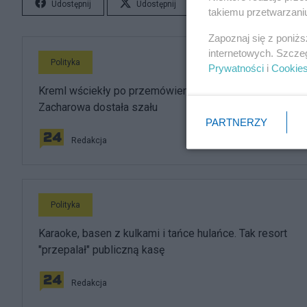
Udostępnij
Udostępnij
Lubię to!
S
takiemu przetwarzaniu
Zapoznaj się z poniż
internetowych. Szcze
Polityka
Prywatności
i
Cookie
Kreml wściekły po przemówieniu Nawrockiego.
Zacharowa dostała szału
PARTNERZY
Redakcja
Polityka
Karaoke, basen z kulkami i tańce hulańce. Tak resort
"przepalał" publiczną kasę
Redakcja