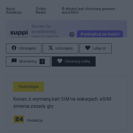
Autor:
Źródło:
© Artykuł jest chroniony prawem
Redakcja
Media
autorskim.
Udostępnij
Udostępnij
Lubię to!
Skomentuj
3
Obserwuj notkę
Technologie
Koniec z wymianą kart SIM na wakacjach. eSIM
zmienia zasady gry
Redakcja