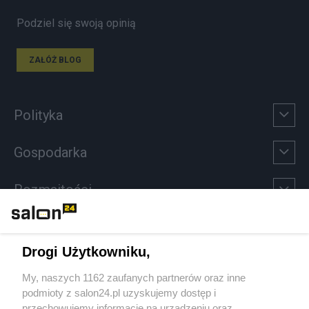
Podziel się swoją opinią
ZAŁÓŻ BLOG
Polityka
Gospodarka
Rozmaitości
Technologie
Drogi Użytkowniku,
Sport
My, naszych 1162 zaufanych partnerów oraz inne
podmioty z salon24.pl uzyskujemy dostęp i
Społeczeństwo
przechowujemy informacje na urządzeniu oraz