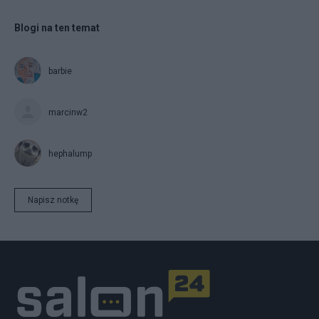
Blogi na ten temat
barbie
marcinw2
hephalump
Napisz notkę