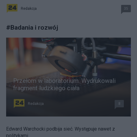
Redakcja
35
#
Badania i rozwój
Przełom w laboratorium. Wydrukowali
fragment ludzkiego ciała
Redakcja
8
Edward Warchocki podbija sieć. Występuje nawet z
politykami