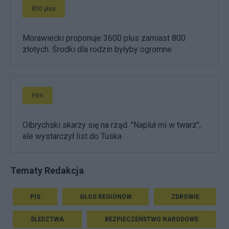
800 plus
Morawiecki proponuje 3600 plus zamiast 800
złotych. Środki dla rodzin byłyby ogromne
Film
Olbrychski skarży się na rząd. "Napluł mi w twarz",
ale wystarczył list do Tuska
Tematy Redakcja
PIS
GŁOS REGIONÓW
ZDROWIE
ŚLEDZTWA
BEZPIECZEŃSTWO NARODOWE