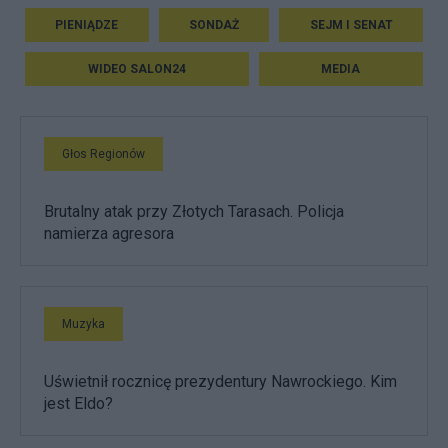
PIENIĄDZE
SONDAŻ
SEJM I SENAT
WIDEO SALON24
MEDIA
Głos Regionów
Brutalny atak przy Złotych Tarasach. Policja
namierza agresora
Muzyka
Uświetnił rocznicę prezydentury Nawrockiego. Kim
jest Eldo?