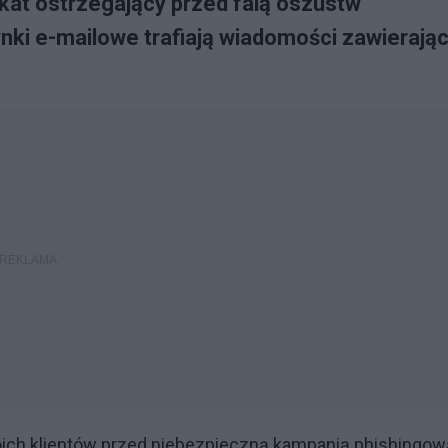
at ostrzegający przed falą oszustw
nki e-mailowe trafiają wiadomości zawierają
ich klientów przed niebezpieczną kampanią phishingow