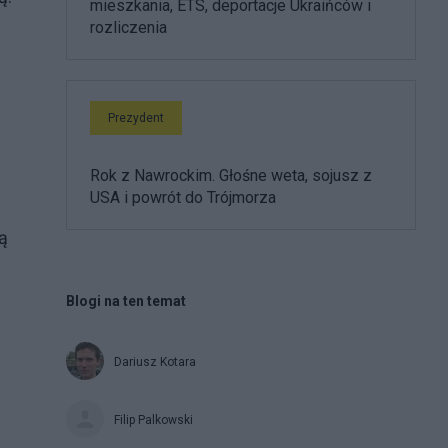
mieszkania, ETS, deportacje Ukraińców i
rozliczenia
Prezydent
Rok z Nawrockim. Głośne weta, sojusz z
USA i powrót do Trójmorza
ą
Blogi na ten temat
Dariusz Kotara
Filip Palkowski