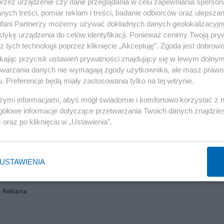
przez urządzenie czy dane przeglądania w celu zapewniania sperson
ych treści, pomiar reklam i treści, badanie odbiorców oraz ulepszan
fani Partnerzy możemy używać dokładnych danych geolokalizacyjn
tykę urządzenia do celów identyfikacji. Ponieważ cenimy Twoją pry
z tych technologii poprzez kliknięcie „Akceptuję”. Zgoda jest dobro
ikając przycisk ustawień prywatności znajdujący się w lewym dolny
etwarzania danych nie wymagają zgody użytkownika, ale masz prawo 
. Preferencje będą miały zastosowania tylko na tej witrynie.
szymi informacjami, abyś mógł świadomie i komfortowo korzystać z
gółowe informacje dotyczące przetwarzania Twoich danych znajdzi
s
oraz po kliknięciu w „Ustawienia”.
cierewicza. Sejm podjął decyzję
USTAWIENIA
Reklama