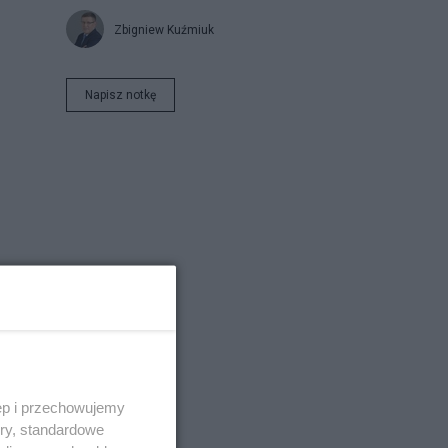
Zbigniew Kuźmiuk
Napisz notkę
ęp i przechowujemy
ory, standardowe