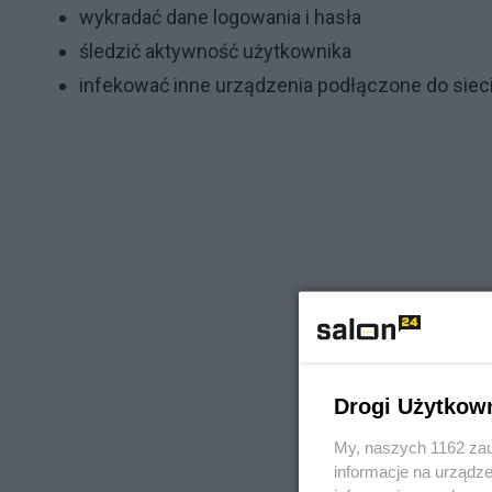
wykradać dane logowania i hasła
śledzić aktywność użytkownika
infekować inne urządzenia podłączone do siec
Drogi Użytkow
My, naszych 1162 zau
informacje na urządze