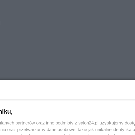
i
niku,
fanych partnerów oraz inne podmioty z salon24.pl uzyskujemy dost
niu oraz przetwarzamy dane osobowe, takie jak unikalne identyfikat