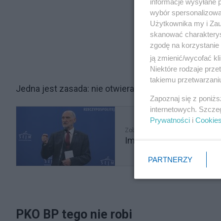
informacje wysyłane 
wybór spersonalizowan
Użytkownika my i Zau
skanować charakterys
zgodę na korzystanie 
ją zmienić/wycofać kl
Niektóre rodzaje prz
takiemu przetwarzaniu
Jedna jest zasada: nie otwierać takich e-maili!
Zapoznaj się z poniż
internetowych. Szcze
Prywatności
i
Cookie
Zobacz także
Immunitet Antoniego Ma
PARTNERZY
PKO BP tego nie robi