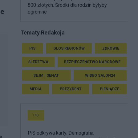
800 złotych. Środki dla rodzin byłyby
ce
ogromne
Tematy Redakcja
PIS
GŁOS REGIONÓW
ZDROWIE
ŚLEDZTWA
BEZPIECZEŃSTWO NARODOWE
SEJM I SENAT
WIDEO SALON24
MEDIA
PREZYDENT
PIENIĄDZE
PiS
PiS odkrywa karty. Demografia,
ą.