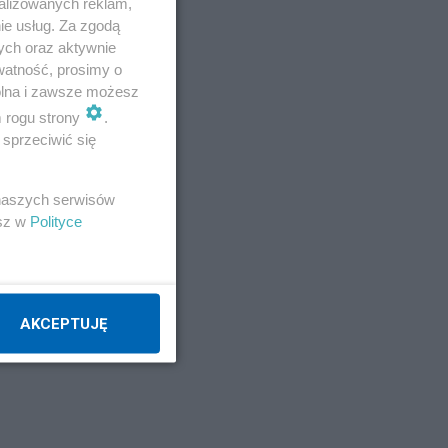
alizowanych reklam,
ie usług. Za zgodą
ych oraz aktywnie
watność, prosimy o
wolna i zawsze możesz
m rogu strony
.
sprzeciwić się
 naszych serwisów
esz w
Polityce
AKCEPTUJĘ