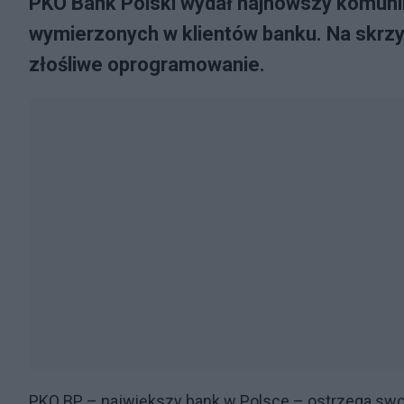
PKO Bank Polski wydał najnowszy komunik
wymierzonych w klientów banku. Na skrzy
złośliwe oprogramowanie.
PKO BP – największy bank w Polsce – ostrzega swo