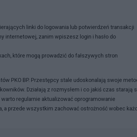
rających linki do logowania lub potwierdzeń transakcji
y internetowej, zanim wpiszesz login i hasło do
arkach, które mogą prowadzić do fałszywych stron
tów PKO BP. Przestępcy stale udoskonalają swoje meto
kowników. Działają z rozmysłem i co jakiś czas starają s
go warto regularnie aktualizować oprogramowanie
a, a przede wszystkim zachować ostrożność wobec każ