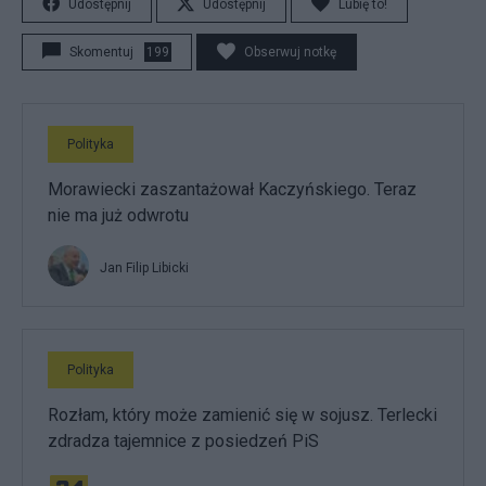
Udostępnij
Udostępnij
Lubię to!
Skomentuj
199
Obserwuj notkę
Polityka
Morawiecki zaszantażował Kaczyńskiego. Teraz
nie ma już odwrotu
Jan Filip Libicki
Polityka
Rozłam, który może zamienić się w sojusz. Terlecki
zdradza tajemnice z posiedzeń PiS