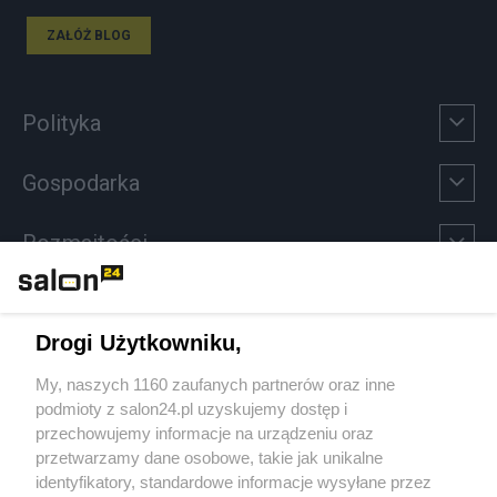
ZAŁÓŻ BLOG
Polityka
Gospodarka
Rozmaitości
Technologie
Drogi Użytkowniku,
Sport
My, naszych 1160 zaufanych partnerów oraz inne
podmioty z salon24.pl uzyskujemy dostęp i
Społeczeństwo
przechowujemy informacje na urządzeniu oraz
przetwarzamy dane osobowe, takie jak unikalne
Kultura
identyfikatory, standardowe informacje wysyłane przez