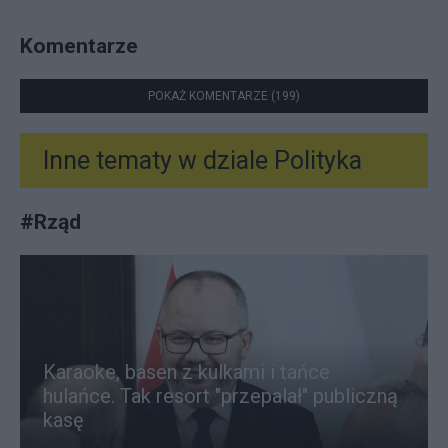
Komentarze
POKAŻ KOMENTARZE (199)
Inne tematy w dziale
Polityka
#
Rząd
Karaoke, basen z kulkami i tańce
hulańce. Tak resort "przepalał" publiczną
kasę