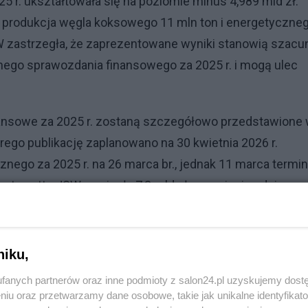
5 r. ukształtowała się na poziomie minus 4,989 mld zł.
 produkcja węgla koksowego 11 mln ton i energetyczne
SW zastrzegła, że zaprezentowane wyniki stanowią szacu
ego sprawozdania finansowego za 2025 r. i mogą ulec
nansowe za 2025 r. zostaną szczegółowo przedstawione
rego publikację zaplanowano na 30 kwietnia 2026 r.
nego za 2025 r. na 26 marca br., jednak 11 marca termin
trata netto JSW wyniosła 7,3 mld zł przy ujęciu odpisu
wałych w łącznej wysokości 6,4 mld zł.
niku,
fanych partnerów oraz inne podmioty z salon24.pl uzyskujemy dost
niu oraz przetwarzamy dane osobowe, takie jak unikalne identyfikat