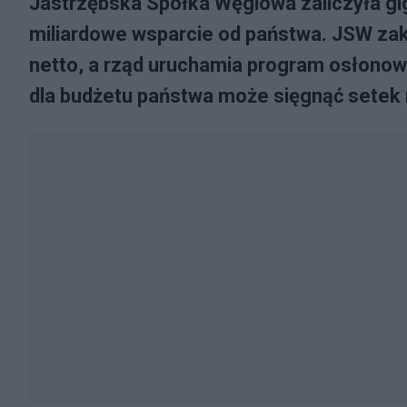
Jastrzębska Spółka Węglowa zaliczyła gi
miliardowe wsparcie od państwa. JSW zako
netto, a rząd uruchamia program osłonowy
dla budżetu państwa może sięgnąć setek m