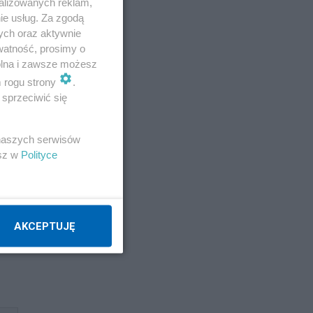
alizowanych reklam,
ie usług. Za zgodą
ych oraz aktywnie
watność, prosimy o
wolna i zawsze możesz
m rogu strony
.
sprzeciwić się
 naszych serwisów
esz w
Polityce
AKCEPTUJĘ