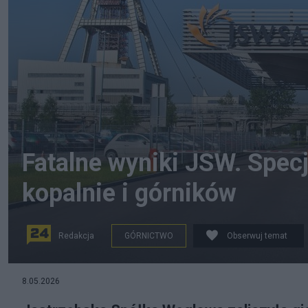
Fatalne wyniki JSW. Spec
kopalnie i górników
Redakcja
GÓRNICTWO
Obserwuj temat
8.05.2026