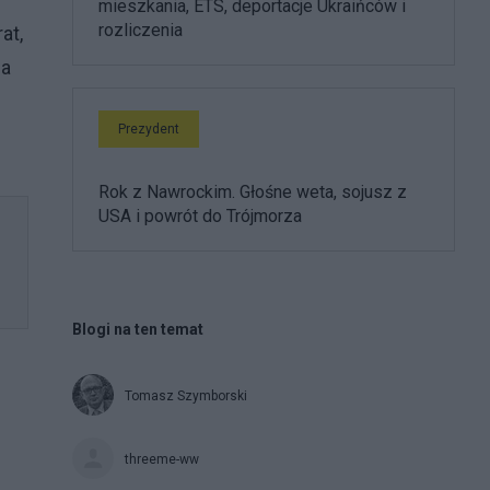
mieszkania, ETS, deportacje Ukraińców i
rozliczenia
at,
na
Prezydent
Rok z Nawrockim. Głośne weta, sojusz z
USA i powrót do Trójmorza
Blogi na ten temat
Tomasz Szymborski
threeme-ww