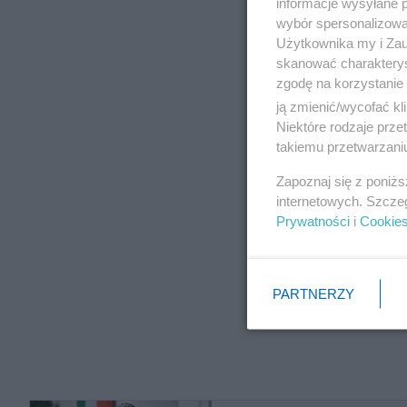
informacje wysyłane 
wybór spersonalizowan
Użytkownika my i Zau
skanować charakterys
zgodę na korzystanie 
ją zmienić/wycofać kl
Niektóre rodzaje prz
takiemu przetwarzaniu
Zapoznaj się z poniż
internetowych. Szcze
Prywatności
i
Cookie
PARTNERZY