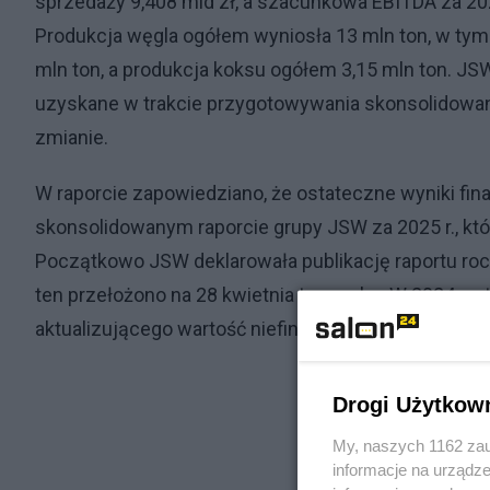
sprzedaży 9,408 mld zł, a szacunkowa EBITDA za 202
Produkcja węgla ogółem wyniosła 13 mln ton, w tym
mln ton, a produkcja koksu ogółem 3,15 mln ton. J
uzyskane w trakcie przygotowywania skonsolidowan
zmianie.
W raporcie zapowiedziano, że ostateczne wyniki fi
skonsolidowanym raporcie grupy JSW za 2025 r., któ
Początkowo JSW deklarowała publikację raportu rocz
ten przełożono na 28 kwietnia tego roku. W 2024 r. s
aktualizującego wartość niefinansowych aktywów tr
Drogi Użytkow
My, naszych 1162 zau
informacje na urządze