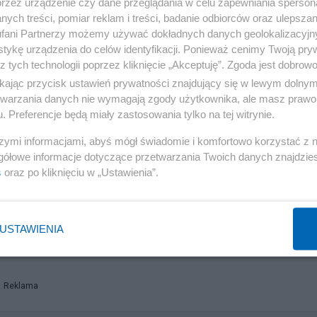
przez urządzenie czy dane przeglądania w celu zapewniania sperson
ych treści, pomiar reklam i treści, badanie odbiorców oraz ulepszan
fani Partnerzy możemy używać dokładnych danych geolokalizacyjn
tykę urządzenia do celów identyfikacji. Ponieważ cenimy Twoją pry
z tych technologii poprzez kliknięcie „Akceptuję”. Zgoda jest dobro
ikając przycisk ustawień prywatności znajdujący się w lewym dolny
etwarzania danych nie wymagają zgody użytkownika, ale masz prawo 
. Preferencje będą miały zastosowania tylko na tej witrynie.
szymi informacjami, abyś mógł świadomie i komfortowo korzystać z
gółowe informacje dotyczące przetwarzania Twoich danych znajdzi
s
oraz po kliknięciu w „Ustawienia”.
USTAWIENIA
Reklama