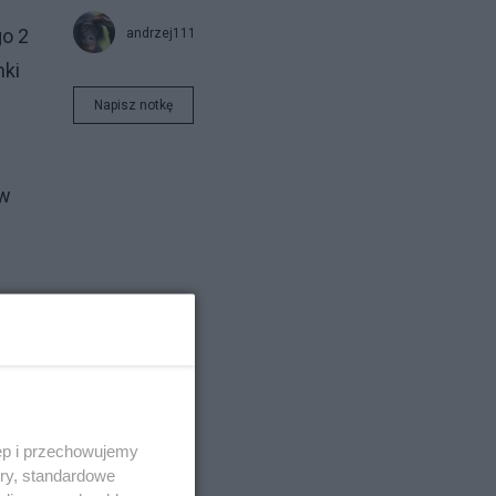
go 2
andrzej111
nki
Napisz notkę
 w
ęp i przechowujemy
ory, standardowe