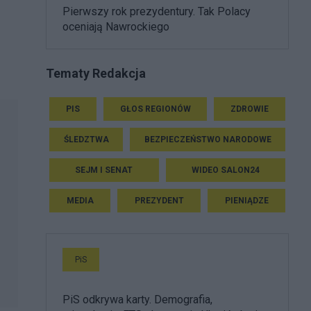
Pierwszy rok prezydentury. Tak Polacy
oceniają Nawrockiego
Tematy Redakcja
PIS
GŁOS REGIONÓW
ZDROWIE
ŚLEDZTWA
BEZPIECZEŃSTWO NARODOWE
SEJM I SENAT
WIDEO SALON24
MEDIA
PREZYDENT
PIENIĄDZE
PiS
PiS odkrywa karty. Demografia,