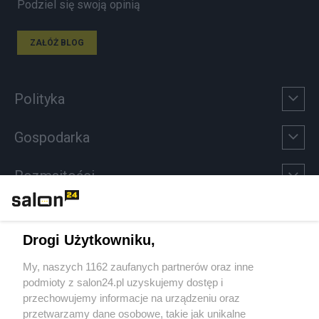
Podziel się swoją opinią
ZAŁÓŻ BLOG
Polityka
Gospodarka
Rozmaitości
Technologie
Drogi Użytkowniku,
Sport
My, naszych 1162 zaufanych partnerów oraz inne
podmioty z salon24.pl uzyskujemy dostęp i
Społeczeństwo
przechowujemy informacje na urządzeniu oraz
przetwarzamy dane osobowe, takie jak unikalne