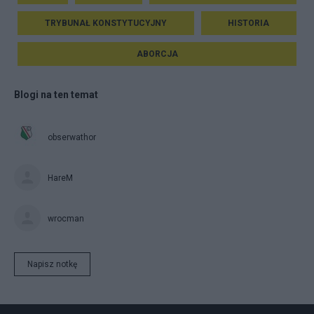
TRYBUNAŁ KONSTYTUCYJNY
HISTORIA
ABORCJA
Blogi na ten temat
obserwathor
HareM
wrocman
Napisz notkę