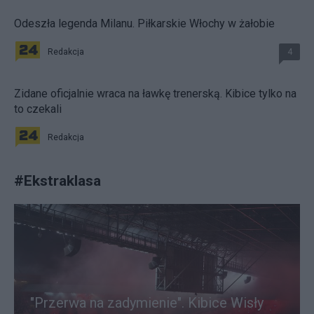
Odeszła legenda Milanu. Piłkarskie Włochy w żałobie
Redakcja
4
Zidane oficjalnie wraca na ławkę trenerską. Kibice tylko na
to czekali
Redakcja
#
Ekstraklasa
"Przerwa na zadymienie". Kibice Wisły