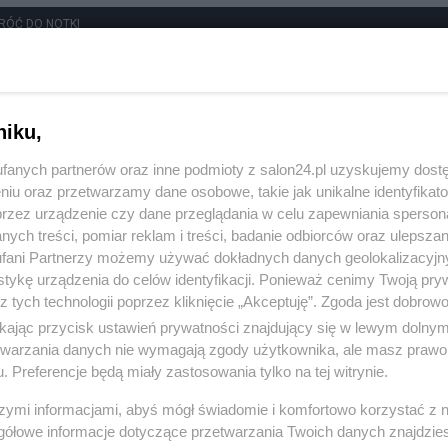
RÓĆ DO NOTKI
niku,
fanych partnerów oraz inne podmioty z salon24.pl uzyskujemy dost
niu oraz przetwarzamy dane osobowe, takie jak unikalne identyfikat
przez urządzenie czy dane przeglądania w celu zapewniania sperson
ych treści, pomiar reklam i treści, badanie odbiorców oraz ulepszan
fani Partnerzy możemy używać dokładnych danych geolokalizacyjn
tykę urządzenia do celów identyfikacji. Ponieważ cenimy Twoją pry
z tych technologii poprzez kliknięcie „Akceptuję”. Zgoda jest dobro
ikając przycisk ustawień prywatności znajdujący się w lewym dolny
etwarzania danych nie wymagają zgody użytkownika, ale masz prawo 
. Preferencje będą miały zastosowania tylko na tej witrynie.
Polityka
Gospodarka
szymi informacjami, abyś mógł świadomie i komfortowo korzystać z
gółowe informacje dotyczące przetwarzania Twoich danych znajdzi
NATO
Centralny Port Komunikacyjny