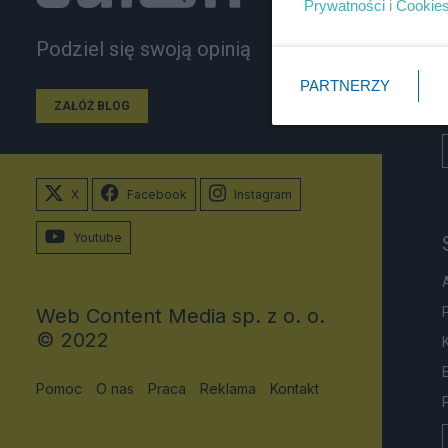
Prywatności
i
Cookie
Podziel się swoją opinią
PARTNERZY
ZAŁÓŻ BLOG
X
Facebook
Instagram
Youtube
Web Content Media sp. z o. o.
© 2022
Pomoc
O nas
Praca
Reklama
Kontakt