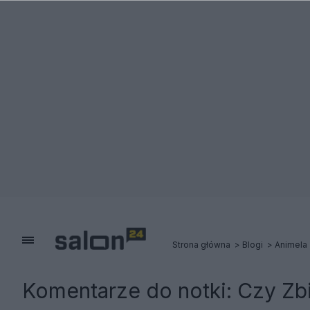
Strona główna
Blogi
Animela
Komentarze do notki:
Czy Zb