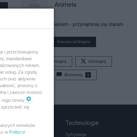
Animela
Jestem człowiekiem - przynajmniej się staram.
Nowości od blogera
ęp i przechowujemy
ory, standardowe
Udostępnij
Udostępnij
alizowanych reklam,
ie usług. Za zgodą
Skomentuj
5
ych oraz aktywnie
watność, prosimy o
wolna i zawsze możesz
m rogu strony
.
sprzeciwić się
Rozmaitości
Technologie
 naszych serwisów
esz w
Polityce
Moda i uroda
Cyfryzacja