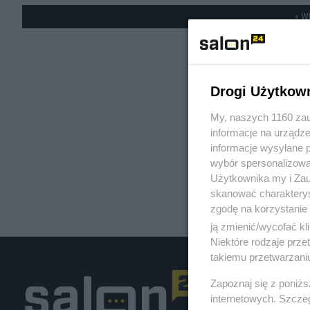
« W
Drogi Użytkow
My, naszych 1160 zau
informacje na urządze
informacje wysyłane 
wybór spersonalizowan
Użytkownika my i Zau
skanować charakterys
zgodę na korzystanie 
ją zmienić/wycofać kl
Niektóre rodzaje prz
takiemu przetwarzaniu
Zapoznaj się z poniż
internetowych. Szcze