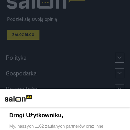
Podziel się swoją opinią
ZAŁÓŻ BLOG
Polityka
Gospodarka
Rozmaitości
Technologie
Drogi Użytkowniku,
Sport
My, naszych 1162 zaufanych partnerów oraz inne