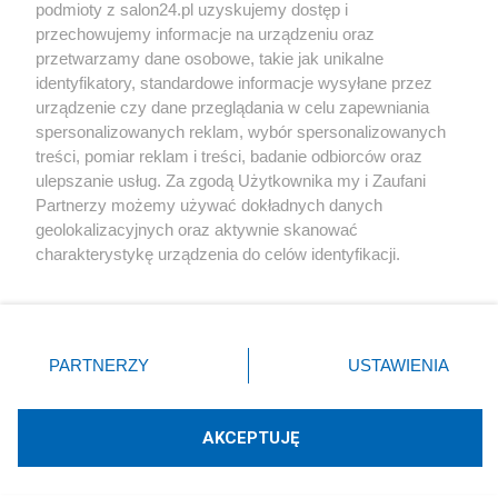
podmioty z salon24.pl uzyskujemy dostęp i
Społeczeństwo
przechowujemy informacje na urządzeniu oraz
przetwarzamy dane osobowe, takie jak unikalne
Kultura
identyfikatory, standardowe informacje wysyłane przez
urządzenie czy dane przeglądania w celu zapewniania
spersonalizowanych reklam, wybór spersonalizowanych
treści, pomiar reklam i treści, badanie odbiorców oraz
ulepszanie usług. Za zgodą Użytkownika my i Zaufani
X
Facebook
Instagram
Youtube
Partnerzy możemy używać dokładnych danych
geolokalizacyjnych oraz aktywnie skanować
charakterystykę urządzenia do celów identyfikacji.
Web Content Media sp. z o. o. © 2022
Ponieważ cenimy Twoją prywatność, prosimy o zgodę na
korzystanie z tych technologii poprzez kliknięcie
„Akceptuję”. Zgoda jest dobrowolna i zawsze możesz ją
Pomoc
O nas
Praca
Reklama
Kontakt
zmienić/wycofać klikając przycisk ustawień prywatności
PARTNERZY
USTAWIENIA
znajdujący się w lewym dolnym rogu strony
. Niektóre
rodzaje przetwarzania danych nie wymagają zgody
użytkownika, ale masz prawo sprzeciwić się takiemu
AKCEPTUJĘ
przetwarzaniu. Preferencje będą miały zastosowania tylko
Technologię dostarcza:
W3media.pl
na tej witrynie.