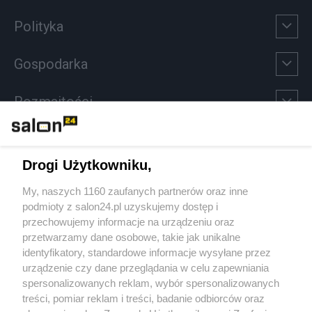
Polityka
Gospodarka
Rozmaitości
Technologie
Drogi Użytkowniku,
Sport
My, naszych 1160 zaufanych partnerów oraz inne
podmioty z salon24.pl uzyskujemy dostęp i
Społeczeństwo
przechowujemy informacje na urządzeniu oraz
przetwarzamy dane osobowe, takie jak unikalne
Kultura
identyfikatory, standardowe informacje wysyłane przez
urządzenie czy dane przeglądania w celu zapewniania
spersonalizowanych reklam, wybór spersonalizowanych
treści, pomiar reklam i treści, badanie odbiorców oraz