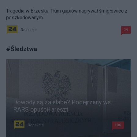
Tragedia w Brzesku. Tłum gapiów nagrywał śmigłowiec z
poszkodowanym
Redakcja
29
#
Śledztwa
Dowody są za słabe? Podejrzany ws.
RARS opuścił areszt
Redakcja
106