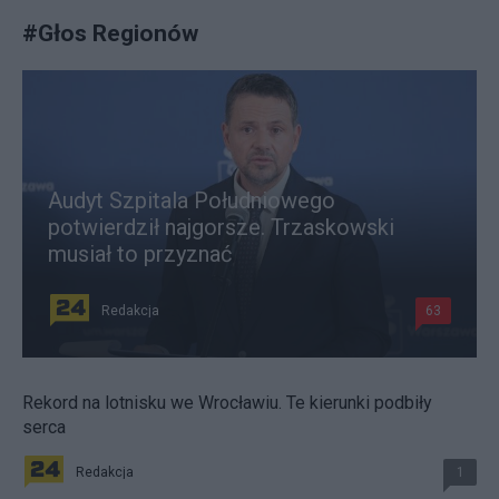
#
Głos Regionów
Audyt Szpitala Południowego
potwierdził najgorsze. Trzaskowski
musiał to przyznać
Redakcja
63
Rekord na lotnisku we Wrocławiu. Te kierunki podbiły
serca
Redakcja
1