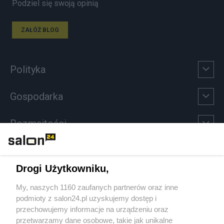
Podziel się swoją opinią
ZAŁÓŻ BLOG
Polityka
Gospodarka
Rozmaitości
Technologie
Drogi Użytkowniku,
Sport
My, naszych 1160 zaufanych partnerów oraz inne
podmioty z salon24.pl uzyskujemy dostęp i
Społeczeństwo
przechowujemy informacje na urządzeniu oraz
przetwarzamy dane osobowe, takie jak unikalne