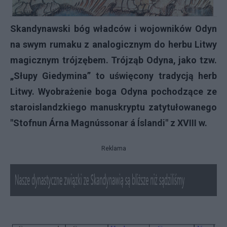
Skandynawski bóg władców i wojowników Odyn
na swym rumaku z analogicznym do herbu Litwy
magicznym trójzębem. Trójząb Odyna, jako tzw.
„Słupy Giedymina” to uświęcony tradycją herb
Litwy. Wyobrażenie boga Odyna pochodzące ze
staroislandzkiego manuskryptu zatytułowanego
"Stofnun Árna Magnússonar á Íslandi" z XVIII w.
Reklama