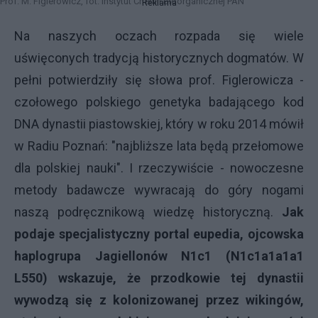
 M. Figlerowicz, fot. Instytut Chemii Bioorganicznej PAN
Reklama
Na naszych oczach rozpada się wiele
uświęconych tradycją historycznych dogmatów. W
pełni potwierdziły się słowa prof. Figlerowicza -
czołowego polskiego genetyka badającego kod
DNA dynastii piastowskiej, który w roku 2014 mówił
w Radiu Poznań: "najbliższe lata będą przełomowe
dla polskiej nauki". I rzeczywiście - nowoczesne
metody badawcze wywracają do góry nogami
naszą podręcznikową wiedzę historyczną.
Jak
podaje specjalistyczny portal eupedia, ojcowska
haplogrupa Jagiellonów N1c1 (N1c1a1a1a1
L550) wskazuje, że przodkowie tej dynastii
wywodzą się z kolonizowanej przez wikingów,