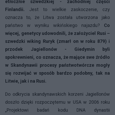
etnicznie szwedzkiej - zachodniej części
Finlandii.
Jest to wielkie zaskoczenie, czy
oznacza to, że Litwa została utworzona jako
państwo w wyniku wikińskiego najazdu?
Co
więcej, genetycy udowodnili, że założyciel Rusi –
szwedzki wiking Ruryk (zmarł on w roku 879) i
przodek Jagiellonów - Giedymin byli
spokrewnieni, co oznacza, że mające swe źródło
w Skandynawii procesy państwotwórcze mogły
się rozwijać w sposób bardzo podobny, tak na
Litwie, jak i na Rusi.
Do odkrycia skandynawskich korzeni Jagiellonów
doszło dzięki rozpoczętemu w USA w 2006 roku
„Projektowi badań kodu DNA dynastii