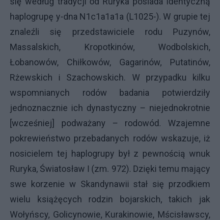
się według tradycji od Ruryka posiada identyczną
haplogrupę y-dna N1c1a1a1a (L1025-). W grupie tej
znaleźli się przedstawiciele rodu Puzynów,
Massalskich, Kropotkinów, Wodbolskich,
Łobanowów, Chiłkowów, Gagarinów, Putatinów,
Rżewskich i Szachowskich. W przypadku kilku
wspomnianych rodów badania potwierdziły
jednoznacznie ich dynastyczny – niejednokrotnie
[wcześniej] podważany – rodowód. Wzajemne
pokrewieństwo przebadanych rodów wskazuje, iż
nosicielem tej haplogrupy był z pewnością wnuk
Ruryka, Światosław I (zm. 972). Dzięki temu mający
swe korzenie w Skandynawii stał się przodkiem
wielu książęcych rodzin bojarskich, takich jak
Wołyńscy, Golicynowie, Kurakinowie, Mścisławscy,