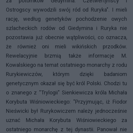
za potomków Gedymina. Czetwertyńscy i
Ostrogscy wywodzili swój ród od Ruryka". I mieli
rację, według genetyków pochodzenie owych
szlacheckich rodów od Giedymina i Ruryka nie
pozostawia już obecnie wątpliwości, co oznacza,
że również oni mieli wikińskich przodków.
Rewelacyjnie brzmią także informacje M.
Kowalskiego na temat ostatniego monarchy z rodu
Rurykiewiczów, którym dzięki badaniom
genetycznym okazał się być król Polski. Chodzi tu
o znanego z "Trylogii" Sienkiewicza króla Michała
Korybuta Wiśniowieckiego: "Przyjmując, iż Fiodor
Nieświcki był Rurykowiczem należy jednocześnie
uznać Michała Korybuta Wiśniowieckiego za
ostatniego monarchę z tej dynastii. Panował nie