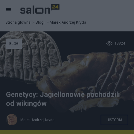
Strona główna
Blogi
Marek Andrzej Kryda
18824
BLOG
Genetycy: Jagiellonowie pochodzili
od wikingów
Marek Andrzej Kryda
HISTORIA
Nagrobek Władysława Jagiełły na Wawelu, fot.