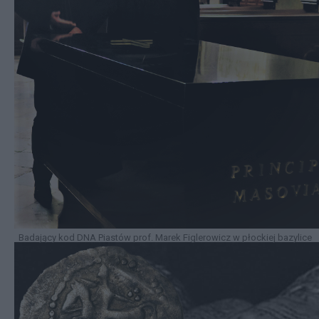
Badający kod DNA Piastów prof. Marek Figlerowicz w płockiej bazylice