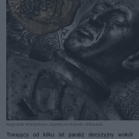
Nagrobek Władysława Jagiełły na Wawelu. Wikipedia
Trwający od kilku lat paraliż decyzyjny wokół