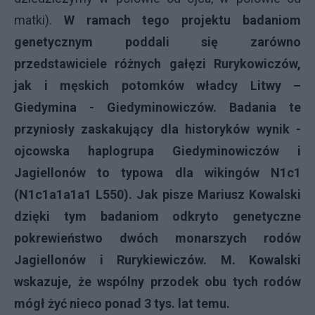
matki).
W ramach tego projektu badaniom
genetycznym poddali się zarówno
przedstawiciele różnych gałęzi Rurykowiczów,
jak i męskich potomków władcy Litwy –
Giedymina - Giedyminowiczów. Badania te
przyniosły zaskakujący dla historyków wynik -
ojcowska haplogrupa Giedyminowiczów i
Jagiellonów to typowa dla wikingów N1c1
(N1c1a1a1a1 L550). Jak pisze Mariusz Kowalski
dzięki tym badaniom odkryto genetyczne
pokrewieństwo dwóch monarszych rodów
Jagiellonów i Rurykiewiczów. M. Kowalski
wskazuje, że wspólny przodek obu tych rodów
mógł żyć nieco ponad 3 tys. lat temu.