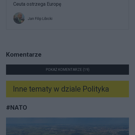
Ceuta ostrzega Europę
Jan Filip Libicki
Komentarze
POKAŻ KOMENTARZE (19)
Inne tematy w dziale
Polityka
#
NATO