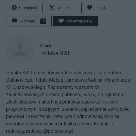
Udostępnij
Udostępnij
Lubię to!
Skomentuj
19
Obserwuj notkę
O mnie
Polska XXI
Polska XXI to ruch obywatelski założony przez Rafała
Dutkiewicza, Rafała Matyję, Jarosława Sellina i Kazimierza
M. Ujazdowskiego. Zapraszamy wszystkich
zainteresowanych debatą publiczną wolną od egoizmu i
złych skutków marketingu politycznego oraz pracami
programowymi służącymi zasadniczej reformie ustrojowej
państwa i stworzeniu rozwiązań odpowiadających na
współczesne wyzwania polityki polskiej. Kontakt z
redakcją: redakcja@polskaxxi.pl