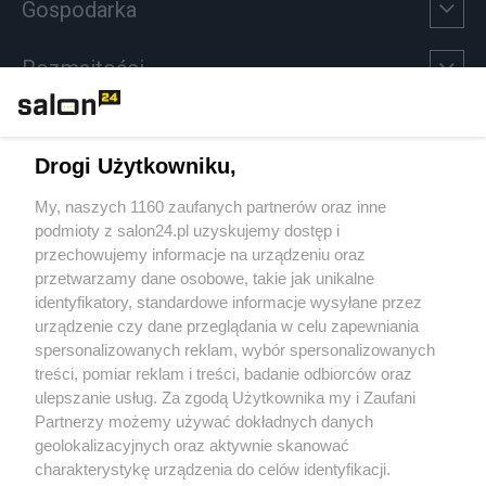
Gospodarka
Rozmaitości
Technologie
Drogi Użytkowniku,
Sport
My, naszych 1160 zaufanych partnerów oraz inne
podmioty z salon24.pl uzyskujemy dostęp i
Społeczeństwo
przechowujemy informacje na urządzeniu oraz
przetwarzamy dane osobowe, takie jak unikalne
Kultura
identyfikatory, standardowe informacje wysyłane przez
urządzenie czy dane przeglądania w celu zapewniania
spersonalizowanych reklam, wybór spersonalizowanych
treści, pomiar reklam i treści, badanie odbiorców oraz
ulepszanie usług. Za zgodą Użytkownika my i Zaufani
X
Facebook
Instagram
Youtube
Partnerzy możemy używać dokładnych danych
geolokalizacyjnych oraz aktywnie skanować
charakterystykę urządzenia do celów identyfikacji.