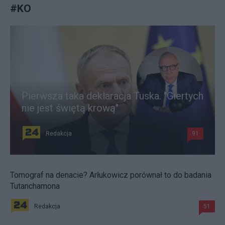
#
KO
Pierwsza taka deklaracja Tuska. "Giertych
nie jest świętą krową"
Redakcja
91
Tomograf na denacie? Arłukowicz porównał to do badania
Tutanchamona
Redakcja
51