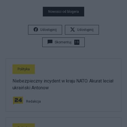
Nowości od blogera
Udostępnij
Udostępnij
Skomentuj
19
Polityka
Niebezpieczny incydent w kraju NATO. Akurat leciał
ukraiński Antonow
Redakcja