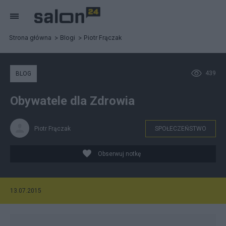
Strona główna
Blogi
Piotr Frączak
439
BLOG
Obywatele dla Zdrowia
Piotr Frączak
SPOŁECZEŃSTWO
Obserwuj notkę
13.07.2015