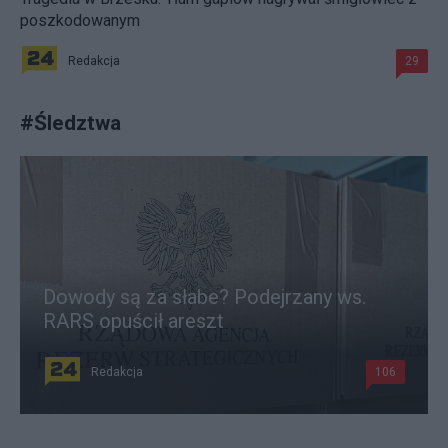
poszkodowanym
Redakcja
29
#
Śledztwa
Dowody są za słabe? Podejrzany ws.
RARS opuścił areszt
Redakcja
106