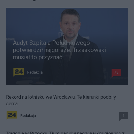
Audyt Szpitala Południowego
potwierdził najgorsze. Trzaskowski
musiał to przyznać
Redakcja
78
Rekord na lotnisku we Wrocławiu. Te kierunki podbiły
serca
Redakcja
1
Tragedia w Brzesku. Tłum gapiów nagrywał śmigłowiec z