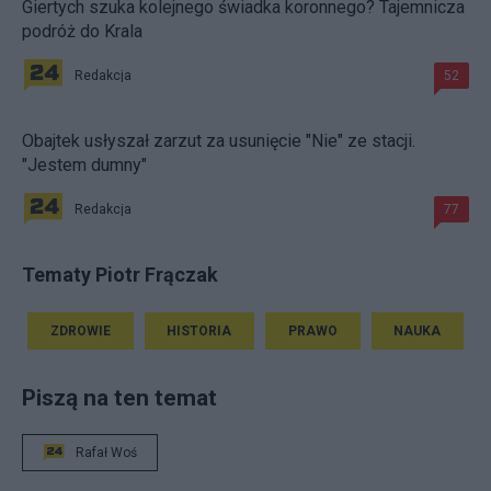
Giertych szuka kolejnego świadka koronnego? Tajemnicza
podróż do Krala
Redakcja
52
Obajtek usłyszał zarzut za usunięcie "Nie" ze stacji.
"Jestem dumny"
Redakcja
77
Tematy Piotr Frączak
ZDROWIE
HISTORIA
PRAWO
NAUKA
Piszą na ten temat
Rafał Woś