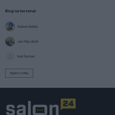
Blogi na ten temat
Siukum Balala
Jan Filip Libicki
brat Damian
Napisz notkę