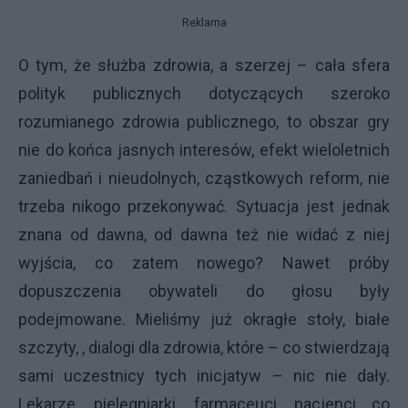
Reklama
O tym, że służba zdrowia, a szerzej – cała sfera
polityk publicznych dotyczących szeroko
rozumianego zdrowia publicznego, to obszar gry
nie do końca jasnych interesów, efekt wieloletnich
zaniedbań i nieudolnych, cząstkowych reform, nie
trzeba nikogo przekonywać. Sytuacja jest jednak
znana od dawna, od dawna też nie widać z niej
wyjścia, co zatem nowego? Nawet próby
dopuszczenia obywateli do głosu były
podejmowane. Mieliśmy już okragłe stoły, białe
szczyty, , dialogi dla zdrowia, które – co stwierdzają
sami uczestnicy tych inicjatyw – nic nie dały.
Lekarze, pielęgniarki, farmaceuci, pacjenci co