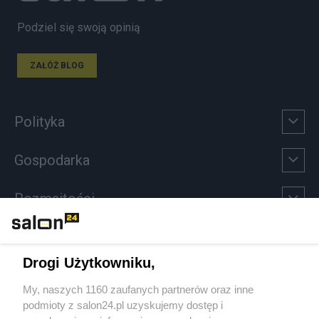
Podziel się swoją opinią
ZAŁÓŻ BLOG
Polityka
Gospodarka
Rozmaitości
Technologie
Drogi Użytkowniku,
Sport
My, naszych 1160 zaufanych partnerów oraz inne
podmioty z salon24.pl uzyskujemy dostęp i
Społeczeństwo