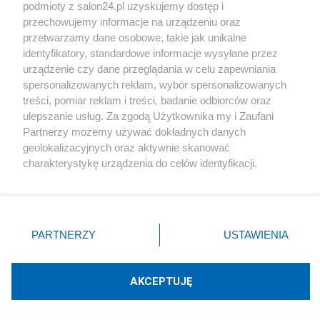
podmioty z salon24.pl uzyskujemy dostęp i
Społeczeństwo
przechowujemy informacje na urządzeniu oraz
przetwarzamy dane osobowe, takie jak unikalne
Kultura
identyfikatory, standardowe informacje wysyłane przez
urządzenie czy dane przeglądania w celu zapewniania
spersonalizowanych reklam, wybór spersonalizowanych
treści, pomiar reklam i treści, badanie odbiorców oraz
ulepszanie usług. Za zgodą Użytkownika my i Zaufani
X
Facebook
Instagram
Youtube
Partnerzy możemy używać dokładnych danych
geolokalizacyjnych oraz aktywnie skanować
charakterystykę urządzenia do celów identyfikacji.
Web Content Media sp. z o. o. © 2022
Ponieważ cenimy Twoją prywatność, prosimy o zgodę na
korzystanie z tych technologii poprzez kliknięcie
„Akceptuję”. Zgoda jest dobrowolna i zawsze możesz ją
Pomoc
O nas
Praca
Reklama
Kontakt
zmienić/wycofać klikając przycisk ustawień prywatności
PARTNERZY
USTAWIENIA
znajdujący się w lewym dolnym rogu strony
. Niektóre
rodzaje przetwarzania danych nie wymagają zgody
użytkownika, ale masz prawo sprzeciwić się takiemu
AKCEPTUJĘ
przetwarzaniu. Preferencje będą miały zastosowania tylko
Technologię dostarcza:
W3media.pl
na tej witrynie.