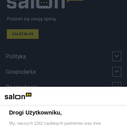
Podziel się swoją opinią
ZAŁÓŻ BLOG
Polityka
Gospodarka
Rozmaitości
Technologie
Drogi Użytkowniku,
Sport
My, naszych 1162 zaufanych partnerów oraz inne