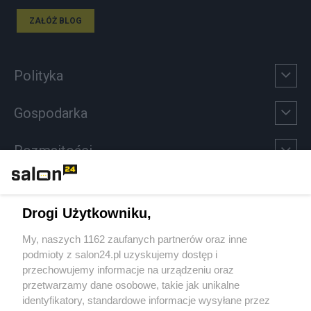
ZAŁÓŻ BLOG
Polityka
Gospodarka
Rozmaitości
Technologie
Drogi Użytkowniku,
Sport
My, naszych 1162 zaufanych partnerów oraz inne
podmioty z salon24.pl uzyskujemy dostęp i
Społeczeństwo
przechowujemy informacje na urządzeniu oraz
przetwarzamy dane osobowe, takie jak unikalne
Kultura
identyfikatory, standardowe informacje wysyłane przez