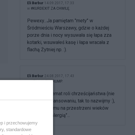
Eli Barbur
14.09.2017, 17:33
w
#KURDEXIT ZA CHWILĘ.
Pewexy...Ja pamiętam "mety" w
Śródmieściu Warszawy, gdzie o każdej
porze dnia i nocy wysuwała się łapa zza
kotarki, wsuwałeś kasę i łapa wracała z
flachą Żytniej np. :).
Eli Barbur
24.08.2017, 17:43
w
HEILUJĄCY TRUMP.
Wiedzę na temat roli chrześcijaństwa (nie
tylko KK) w lansowaniu, tak to nazwijmy :),
czął
antysemityzmu na przestrzeni wieków
nazywasz "alergią"...
ęp i przechowujemy
ory, standardowe