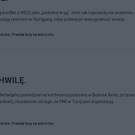
konflikt z KRLD, jako „piekielny krąg”, choć tak naprawdę nie wiadomo,
ulują reżimem w Pjongjang, żeby podważyć wiarygodność świata...
Line: Prawda leży na wierzchu
HWILĘ.
Netanjahu powiedział na konferencji prasowej w Buenos Aires, że Izrae
dexit), niezależnie od tego, że PKK w Turcji jest organizacją
Line: Prawda leży na wierzchu