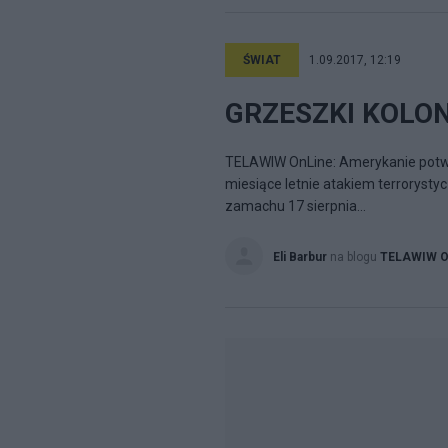
ŚWIAT
1.09.2017, 12:19
GRZESZKI KOLON
TELAWIW OnLine: Amerykanie potwi
miesiące letnie atakiem terroryst
zamachu 17 sierpnia...
Eli Barbur
na blogu
TELAWIW On