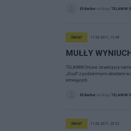
Eli Barbur
na blogu
TELAWIW On
ŚWIAT
17.08.2017, 13:49
MUŁŁY WYNIUC
TELAWIW OnLine: Izraelczycy namie
„Scud” z podziemnymi składami w p
istniejących...
Eli Barbur
na blogu
TELAWIW On
ŚWIAT
11.08.2017, 20:22