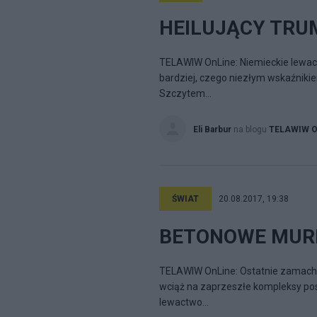
HEILUJĄCY TRU
TELAWIW OnLine: Niemieckie lewact
bardziej, czego niezłym wskaźniki
Szczytem...
Eli Barbur
na blogu
TELAWIW On
ŚWIAT
20.08.2017, 19:38
BETONOWE MURK
TELAWIW OnLine: Ostatnie zamachy 
wciąż na zaprzeszłe kompleksy po
lewactwo...