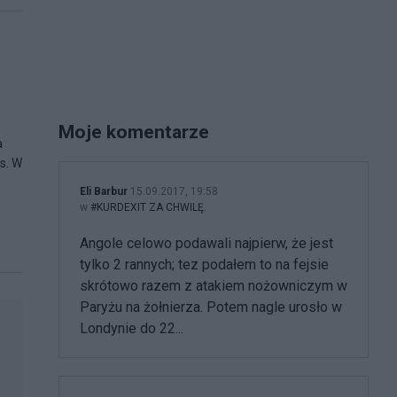
Moje komentarze
a
s. W
Eli Barbur
15.09.2017, 19:58
w
#KURDEXIT ZA CHWILĘ.
Angole celowo podawali najpierw, że jest
tylko 2 rannych; tez podałem to na fejsie
skrótowo razem z atakiem nożowniczym w
Paryżu na żołnierza. Potem nagle urosło w
Londynie do 22...