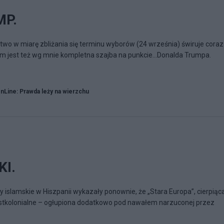
MP.
wo w miarę zbliżania się terminu wyborów (24 września) świruje coraz
em jest też wg mnie kompletna szajba na punkcie...Donalda Trumpa.
Line: Prawda leży na wierzchu
I.
islamskie w Hiszpanii wykazały ponownie, że „Stara Europa”, cierpiąc
stkolonialne – ogłupiona dodatkowo pod nawałem narzuconej przez