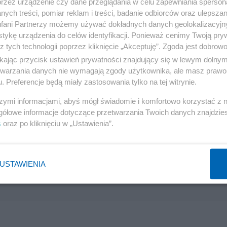
przez urządzenie czy dane przeglądania w celu zapewniania sperson
ych treści, pomiar reklam i treści, badanie odbiorców oraz ulepszan
fani Partnerzy możemy używać dokładnych danych geolokalizacyjn
tykę urządzenia do celów identyfikacji. Ponieważ cenimy Twoją pry
z tych technologii poprzez kliknięcie „Akceptuję”. Zgoda jest dobro
ikając przycisk ustawień prywatności znajdujący się w lewym dolny
etwarzania danych nie wymagają zgody użytkownika, ale masz prawo 
. Preferencje będą miały zastosowania tylko na tej witrynie.
szymi informacjami, abyś mógł świadomie i komfortowo korzystać z
gółowe informacje dotyczące przetwarzania Twoich danych znajdzi
s
oraz po kliknięciu w „Ustawienia”.
USTAWIENIA