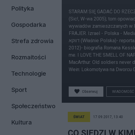
Polityka
STARAM SIĘ GADAĆ DO RZECZY.
(Sic!, W-wa 2005); tom opowiad
Gospodarka
wywiadów zamieszczanych w la
FRAJER. Izrael - Polska - Media”
Strefa zdrowia
דווקא (Właśnie Polska)- reportażowa opowieść o Polsce z rozmowami o kulturze - Jedijot Sfarim, Tel Awiw 2009; WARSZAWSKI BEDUIN (Aspra-Jr, W-wa
2012)- biografia Romana Kessl
me. I LOVE THE SMELL OF NAPAL
Rozmaitości
MacArthur: Old soldiers never di
Wein: Lokomotywa na Dworcu Gd
Technologie
Sport
Obserwuj
WIADOMOŚĆ
Społeczeństwo
ŚWIAT
17.09.2017, 13:40
Kultura
CO SIEDZI W KIMI