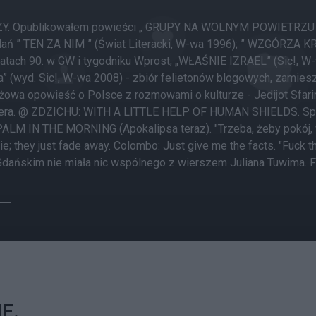
 Opublikowałem powieści „ GRUPY NA WOLNYM POWIETRZU ” (Św
ań ” TEN ZA NIM ” (Świat Literacki, W-wa 1996); ” WZGÓRZA KRZ
tach 90. w GW i tygodniku Wprost; „WŁAŚNIE IZRAEL” (Sic!, W
 (wyd. Sic!, W-wa 2008) - zbiór felietonów blogowych, zamieszczany
era. @ ZDZICHU: WITH A LITTLE HELP OF HUMAN SHIELDS. Spiro 
M IN THE MORNING (Apokalipsa teraz). "Trzeba, żeby pokój, w k
e; they just fade away. Colombo: Just give me the facts. "Fuck the
ańskim nie miała nic wspólnego z wierszem Juliana Tuwima. F
E.