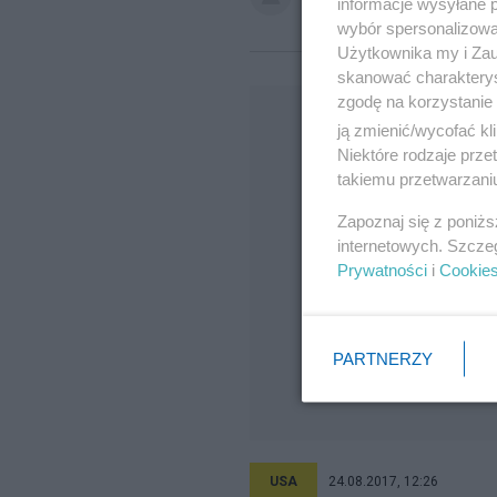
informacje wysyłane 
wybór spersonalizowan
Użytkownika my i Zau
skanować charakterys
zgodę na korzystanie 
ją zmienić/wycofać kl
Niektóre rodzaje prz
takiemu przetwarzaniu
Zapoznaj się z poniż
internetowych. Szcze
Prywatności
i
Cookie
PARTNERZY
USA
24.08.2017, 12:26