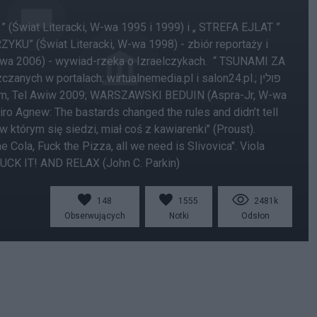
iat Literacki, W-wa 1995 i 1999) i „ STREFA EJLAT ”
YKU” (Świat Literacki, W-wa 1998) - zbiór reportaży i
-wa 2006) - wywiad-rzeka o Izraelczykach. “ TSUNAMI ZA
ch w portalach: wirtualnemedia.pl i salon24.pl.; פולין
Agnew: The bastards changed the rules and didn’t tell
tórym się siedzi, miał coś z kawiarenki" (Proust).
 Cola, Fuck the Pizza, all we need is Slivovica". Viola
UCK IT! AND RELAX (John C. Parkin)
148
1555
2481k
Obserwujących
Notki
Odsłon