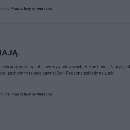
Line: Prawda leży na wierzchu
HAJĄ.
rzyli przy pomocy satelitów wywiadowczych, że Iran buduje fabrykę ra
łn.-zachodnim rejonie dawnej Syrii. Podobne zakłady na wzór
Line: Prawda leży na wierzchu