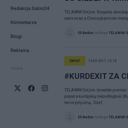
Redakcja Salon24
TELAWIW OnLine: Rosjanie określają 
sami wraz z Chińczykami nie manip
Komentarze
Eli Barbur
na blogu
TELAWIW On
Blogi
Reklama
ŚWIAT
14.09.2017, 13:18
Szukaj:
#KURDEXIT ZA C
TELAWIW OnLine: Izraelski premier 
popiera kurdyjską niepodległość (Kur
terrorystyczną...Szef...
Eli Barbur
na blogu
TELAWIW On