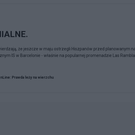
IALNE.
erdzają, że jeszcze w maju ostrzegli Hiszpanów przed planowanym n
ycznym IS w Barcelonie - właśnie na popularnej promenadzie Las Rambla
Line: Prawda leży na wierzchu