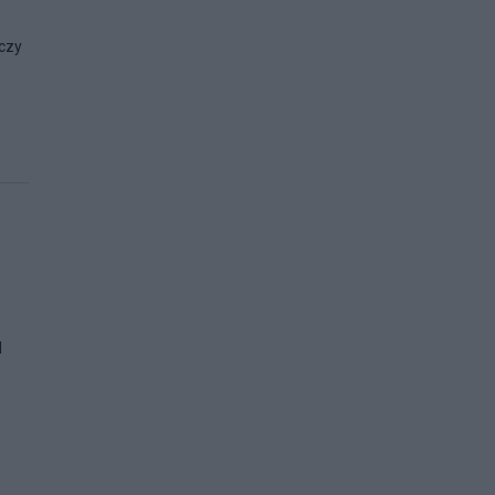
 czy
l