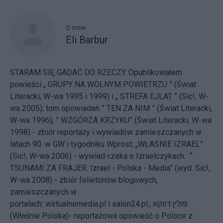
O mnie
Eli Barbur
STARAM SIĘ GADAĆ DO RZECZY. Opublikowałem
powieści „ GRUPY NA WOLNYM POWIETRZU ” (Świat
Literacki, W-wa 1995 i 1999) i „ STREFA EJLAT ” (Sic!, W-
wa 2005); tom opowiadań ” TEN ZA NIM ” (Świat Literacki,
W-wa 1996); ” WZGÓRZA KRZYKU” (Świat Literacki, W-wa
1998) - zbiór reportaży i wywiadów zamieszczanych w
latach 90. w GW i tygodniku Wprost; „WŁAŚNIE IZRAEL”
(Sic!, W-wa 2006) - wywiad-rzeka o Izraelczykach. “
TSUNAMI ZA FRAJER. Izrael - Polska - Media” (wyd. Sic!,
W-wa 2008) - zbiór felietonów blogowych,
zamieszczanych w
portalach: wirtualnemedia.pl i salon24.pl.; פולין דווקא
(Właśnie Polska)- reportażowa opowieść o Polsce z