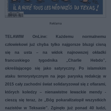
Reklama
TELAWIW OnLine: Każdemu normalnemu
człowiekowi już chyba tylko najgorsze bluzgi cisną
się na usta – na widok najnowszej okładki
francuskiego tygodnika „Charlie Hebdo”,
określającego się jako satyryczny. Po islamskim
ataku terrorystycznym na jego paryską redakcję w
2015 cały zachodni świat solidaryzował się z ofiarami,
których koledzy – nienawistne lewackie mendy -
cieszą się teraz, że „Bóg pokarał/zatopił wszystkich
nazistów w Teksasie”. Zginęło już ponad 40 ludzi,