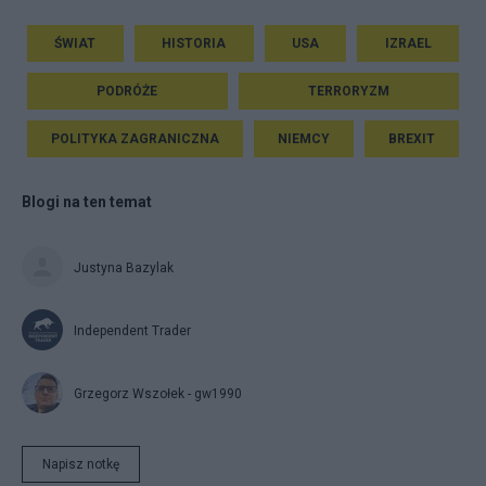
ŚWIAT
HISTORIA
USA
IZRAEL
PODRÓŻE
TERRORYZM
POLITYKA ZAGRANICZNA
NIEMCY
BREXIT
Blogi na ten temat
Justyna Bazylak
Independent Trader
Grzegorz Wszołek - gw1990
Napisz notkę