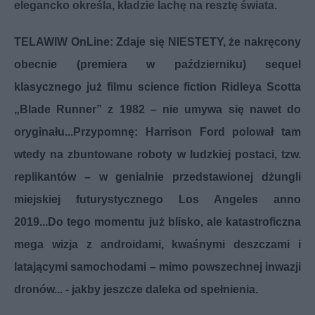
elegancko określa, kładzie lachę na resztę świata.
TELAWIW OnLine: Zdaje się NIESTETY, że nakręcony
obecnie (premiera w październiku) sequel
klasycznego już filmu science fiction Ridleya Scotta
„Blade Runner” z 1982 – nie umywa się nawet do
oryginału...Przypomnę: Harrison Ford polował tam
wtedy na zbuntowane roboty w ludzkiej postaci, tzw.
replikantów – w genialnie przedstawionej dżungli
miejskiej futurystycznego Los Angeles anno
2019...Do tego momentu już blisko, ale katastroficzna
mega wizja z androidami, kwaśnymi deszczami i
latającymi samochodami – mimo powszechnej inwazji
dronów... - jakby jeszcze daleka od spełnienia.