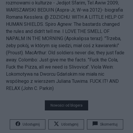
rozmowami o kulturze - Jedijot Sfarim, Tel Awiw 2009;
WARSZAWSKI BEDUIN (Aspra-Jr, W-wa 2012)- biografia
Romana Kesslera. @ ZDZICHU: WITH A LITTLE HELP OF
HUMAN SHIELDS. Spiro Agnew: The bastards changed
the rules and didn’t tell me. I LOVE THE SMELL OF
NAPALM IN THE MORNING (Apokalipsa teraz). "Trzeba,
żeby pokój, w którym się siedzi, miał coś z kawiarenki"
(Proust). MacArthur: Old soldiers never die; they just fade
away. Colombo: Just give me the facts. "Fuck the Cola,
Fuck the Pizza, all we need is Slivovica". Viola Wein:
Lokomotywa na Dworcu Gdańskim nie miała nic
wspólnego z wierszem Juliana Tuwima. FUCK IT! AND
RELAX (John C. Parkin)
Nowości od blogera
Udostępnij
Udostępnij
Skomentuj