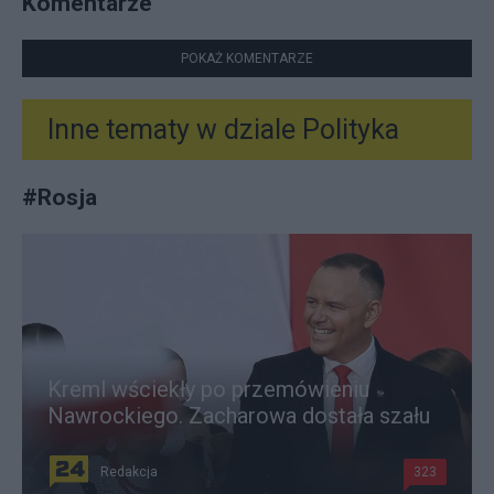
Komentarze
POKAŻ KOMENTARZE
Inne tematy w dziale
Polityka
#
Rosja
Kreml wściekły po przemówieniu
Nawrockiego. Zacharowa dostała szału
Redakcja
323