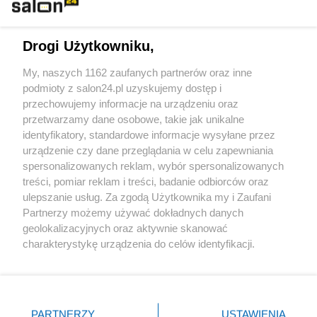
Technologie
Drogi Użytkowniku,
Sport
My, naszych 1162 zaufanych partnerów oraz inne
podmioty z salon24.pl uzyskujemy dostęp i
Społeczeństwo
przechowujemy informacje na urządzeniu oraz
przetwarzamy dane osobowe, takie jak unikalne
Kultura
identyfikatory, standardowe informacje wysyłane przez
urządzenie czy dane przeglądania w celu zapewniania
spersonalizowanych reklam, wybór spersonalizowanych
treści, pomiar reklam i treści, badanie odbiorców oraz
ulepszanie usług. Za zgodą Użytkownika my i Zaufani
X
Facebook
Instagram
Youtube
Partnerzy możemy używać dokładnych danych
geolokalizacyjnych oraz aktywnie skanować
charakterystykę urządzenia do celów identyfikacji.
Web Content Media sp. z o. o. © 2022
Ponieważ cenimy Twoją prywatność, prosimy o zgodę na
korzystanie z tych technologii poprzez kliknięcie
„Akceptuję”. Zgoda jest dobrowolna i zawsze możesz ją
Pomoc
O nas
Praca
Reklama
Kontakt
zmienić/wycofać klikając przycisk ustawień prywatności
PARTNERZY
USTAWIENIA