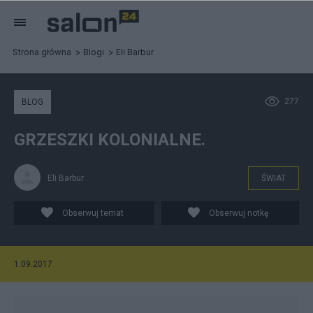
Strona główna
Blogi
Eli Barbur
277
BLOG
GRZESZKI KOLONIALNE.
Eli Barbur
ŚWIAT
Obserwuj temat
Obserwuj notkę
1.09.2017