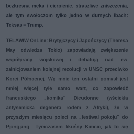
bezkresna męka i cierpienie, straszliwe zniszczenia,
ale tym swołoczom tylko jedno w durnych łbach:
Teksas = Trump.
TELAWIW OnLine: Brytyjczycy i Japończycy (Theresa
May odwiedza Tokio) zapowiadają zwiększenie
współpracy wojskowej i debatują nad ew.
zainicjowaniem kolejnej rezolucji w UNSC przeciwko
Korei Północnej. Wg mnie ten ostatni pomysł jest
mniej więcej tyle samo wart, co zapowiedź
francuskiego „komika” Dieudonne (wściekła
antysemicka degenera rodem z Afryki), że w
przyszłym miesiącu poleci na „festiwal pokoju” do
Pjongjang... Tymczasem fikuśny Kimcio, jak to się