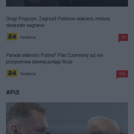
Drugi Prigożyn. Zagroził Putinowi atakiem, miliony
obejrzało nagranie
Redakcja
78
Parada słabości Putina? Plac Czerwony już nie
przypomina dawnej potęgi Rosji
Redakcja
206
#
PiS