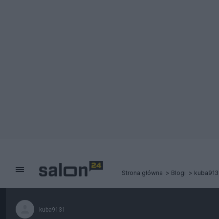
Strona główna
Blogi
kuba913
kuba9131