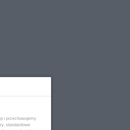
ugie
ęp i przechowujemy
raz
ory, standardowe