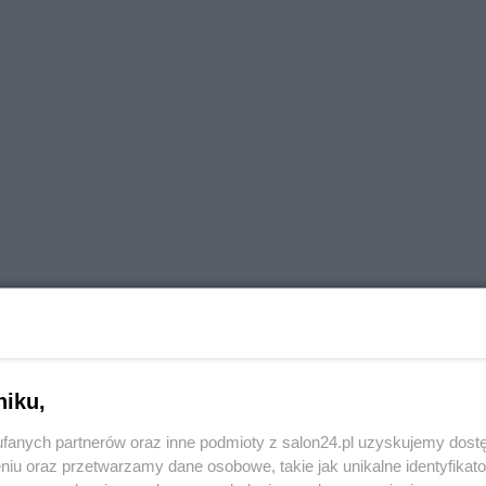
ał się ataku ze strony tandemu Izrael/USA i zabrał ze
iszczone lub co najmniej uszkodzone lecz w ciągu kilku
tku, ich program został co najwyżej opóźniony. Po dr
 Izraelowi kończyły się już antyrakiety którymi strącali
niku,
opuła nie była tak szczelna i wiele irańskich uderzeń
fanych partnerów oraz inne podmioty z salon24.pl uzyskujemy dost
 z perspektywy syjonistycznej propagandy. Po trzecie te
niu oraz przetwarzamy dane osobowe, takie jak unikalne identyfikat