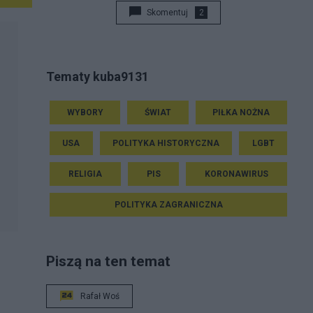
Skomentuj
2
Tematy kuba9131
WYBORY
ŚWIAT
PIŁKA NOŻNA
USA
POLITYKA HISTORYCZNA
LGBT
RELIGIA
PIS
KORONAWIRUS
POLITYKA ZAGRANICZNA
Piszą na ten temat
Rafał Woś