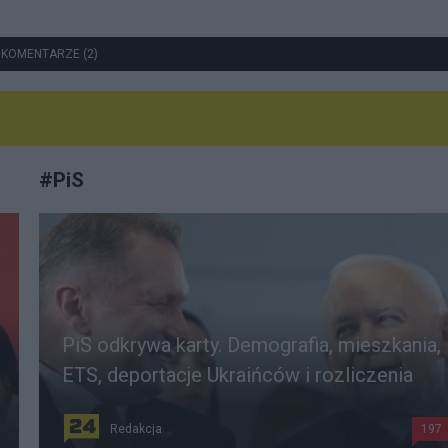
 KOMENTARZE (2)
#
PiS
PiS odkrywa karty. Demografia, mieszkania,
ETS, deportacje Ukraińców i rozliczenia
Redakcja
197