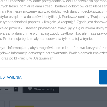
przez urządzenie czy dane przeglądania w celu zapewniania sperson
broni atomowej, syjoniści uzyskali efekt odwrotny od
ych treści, pomiar reklam i treści, badanie odbiorców oraz ulepszan
ej władzy w Iranie, nawet wewnętrzni przeciwnicy władz
fani Partnerzy możemy używać dokładnych danych geolokalizacyjn
tykę urządzenia do celów identyfikacji. Ponieważ cenimy Twoją pry
two Persów skonsolidowało się wokół władzy.
z tych technologii poprzez kliknięcie „Akceptuję”. Zgoda jest dobro
ikając przycisk ustawień prywatności znajdujący się w lewym dolny
wszy tak poważny cios zadany reżimowi syjonistycznemu.
etwarzania danych nie wymagają zgody użytkownika, ale masz prawo 
porażkę intensyfikując bombardowania mieszkańców Gazy
. Preferencje będą miały zastosowania tylko na tej witrynie.
rybunał Karny i miejmy nadzieję że w końcu trafi do Hag
szymi informacjami, abyś mógł świadomie i komfortowo korzystać z
eszkańcy Palestyny mogli żyć w pokoju, na swojej ziemi
gółowe informacje dotyczące przetwarzania Twoich danych znajdzi
s
oraz po kliknięciu w „Ustawienia”.
USTAWIENIA
komentuj
2
Obserwuj notkę