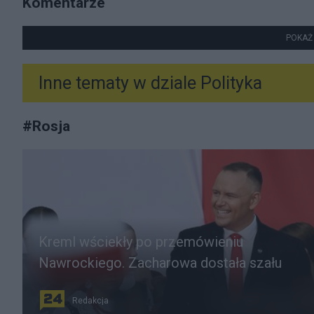
Komentarze
POKAŻ
Inne tematy w dziale
Polityka
#
Rosja
Kreml wściekły po przemówieniu
Nawrockiego. Zacharowa dostała szału
Redakcja