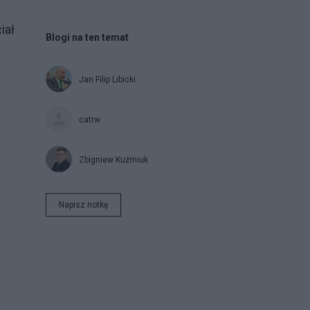
iał
Blogi na ten temat
Jan Filip Libicki
catrw
Zbigniew Kuźmiuk
Napisz notkę