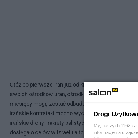
Otóż po pierwsze Iran już od kilku miesięcy spodziew
swoich ośrodków uran, ośrodki zostały co prawda zn
miesięcy mogą zostać odbudowane do ponownego uży
irańskie kontrataki mocno wyczerpały Żelazną Kopułę,
Drogi Użytkow
irańskie drony i rakiety balistyczne a sama Żelazna K
My, naszych 1162 zau
dosięgało celów w Izraelu a to nie wyglądało dobrze
informacje na urządze