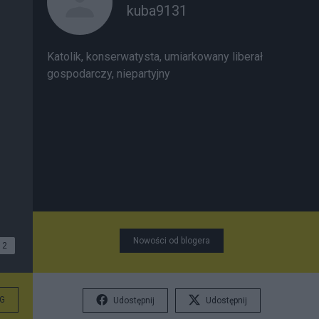
kuba9131
Katolik, konserwatysta, umiarkowany liberał
gospodarczy, niepartyjny
Nowości od blogera
2
G
Udostępnij
Udostępnij