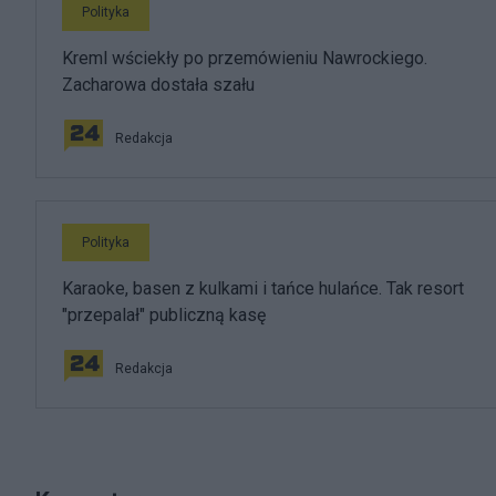
Polityka
Kreml wściekły po przemówieniu Nawrockiego.
Zacharowa dostała szału
Redakcja
Polityka
Karaoke, basen z kulkami i tańce hulańce. Tak resort
"przepalał" publiczną kasę
Redakcja