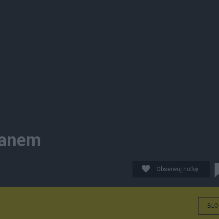
Iranem
Obserwuj notkę
BLO