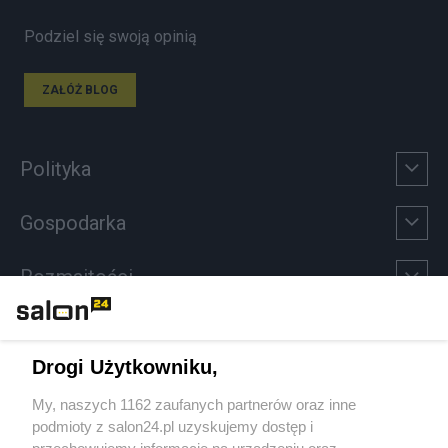
Podziel się swoją opinią
ZAŁÓŻ BLOG
Polityka
Gospodarka
Rozmaitości
Technologie
Drogi Użytkowniku,
Sport
My, naszych 1162 zaufanych partnerów oraz inne
podmioty z salon24.pl uzyskujemy dostęp i
Społeczeństwo