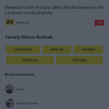
Nawiedzony dom Krystyny Jandy. Artystka biegała po willi
z krzyżem i wodą święconą
Redakcja
104
Tematy Marcin Rudniak
LITERATURA
KOŚCIÓŁ
UKRAINA
PEDOFILIA
HISTORIA
Blogi na ten temat
report
Marcin B. Brixen