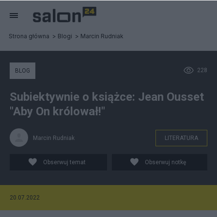
Strona główna
Blogi
Marcin Rudniak
228
BLOG
Subiektywnie o książce: Jean Ousset
"Aby On królował!"
Marcin Rudniak
LITERATURA
Obserwuj temat
Obserwuj notkę
20.07.2022