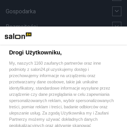
Gospodarka
Rozmaitości
Technologie
Drogi Użytkowniku,
Sport
My, naszych 1160 zaufanych partnerów oraz inne
podmioty z salon24.pl uzyskujemy dostęp i
Społeczeństwo
przechowujemy informacje na urządzeniu oraz
przetwarzamy dane osobowe, takie jak unikalne
Kultura
identyfikatory, standardowe informacje wysyłane przez
urządzenie czy dane przeglądania w celu zapewniania
spersonalizowanych reklam, wybór spersonalizowanych
treści, pomiar reklam i treści, badanie odbiorców oraz
ulepszanie usług. Za zgodą Użytkownika my i Zaufani
X
Facebook
Instagram
Youtube
Partnerzy możemy używać dokładnych danych
geolokalizacyjnych oraz aktywnie skanować