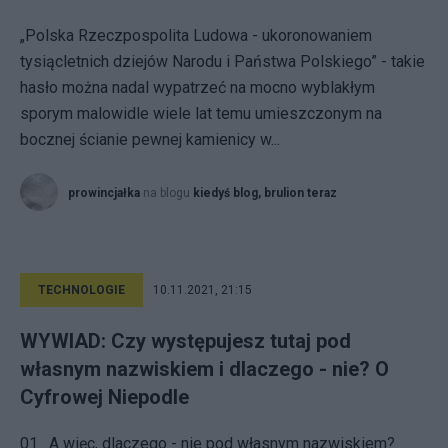
„Polska Rzeczpospolita Ludowa - ukoronowaniem
tysiącletnich dziejów Narodu i Państwa Polskiego” - takie
hasło można nadal wypatrzeć na mocno wyblakłym
sporym malowidle wiele lat temu umieszczonym na
bocznej ścianie pewnej kamienicy w...
prowincjałka
na blogu
kiedyś blog, brulion teraz
TECHNOLOGIE
10.11.2021, 21:15
WYWIAD: Czy występujesz tutaj pod
własnym nazwiskiem i dlaczego - nie? O
Cyfrowej Niepodle
01 . A więc, dlaczego - nie pod własnym nazwiskiem?