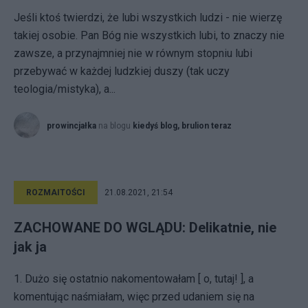
Jeśli ktoś twierdzi, że lubi wszystkich ludzi - nie wierzę
takiej osobie. Pan Bóg nie wszystkich lubi, to znaczy nie
zawsze, a przynajmniej nie w równym stopniu lubi
przebywać w każdej ludzkiej duszy (tak uczy
teologia/mistyka), a...
prowincjałka
na blogu
kiedyś blog, brulion teraz
ROZMAITOŚCI
21.08.2021, 21:54
ZACHOWANE DO WGLĄDU: Delikatnie, nie
jak ja
1. Dużo się ostatnio nakomentowałam [ o, tutaj! ], a
komentując naśmiałam, więc przed udaniem się na