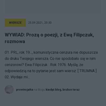
WIERSZE
25.09.2021, 20:30
WYWIAD: Prozą o poezji, z Ewą Filipczuk,
rozmowa
01. PRL, rok 19..., komunistyczna cenzura nie dopuszcza
do druku Twojego wiersza. Co nie spodobało się w nim
cenzorowi? Ewa Filipczuk : Rok 1976. Myślę, że
odpowiedzią na to pytanie jest sam wiersz: [ TRUMNA ]
02. Wydaje mi...
prowincjałka
na blogu
kiedyś blog, brulion teraz