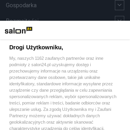
Gospodarka
Rozmaitości
Technologie
Drogi Użytkowniku,
Sport
My, naszych 1162 zaufanych partnerów oraz inne
podmioty z salon24.pl uzyskujemy dostęp i
Społeczeństwo
przechowujemy informacje na urządzeniu oraz
przetwarzamy dane osobowe, takie jak unikalne
Kultura
identyfikatory, standardowe informacje wysyłane przez
urządzenie czy dane przeglądania w celu zapewniania
spersonalizowanych reklam, wybór spersonalizowanych
treści, pomiar reklam i treści, badanie odbiorców oraz
ulepszanie usług. Za zgodą Użytkownika my i Zaufani
X
Facebook
Instagram
Youtube
Partnerzy możemy używać dokładnych danych
geolokalizacyjnych oraz aktywnie skanować
charakterystykę urządzenia do celów identyfikacji.