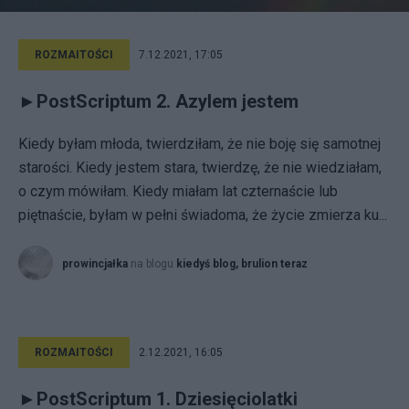
ROZMAITOŚCI
7.12.2021, 17:05
►PostScriptum 2. Azylem jestem
Kiedy byłam młoda, twierdziłam, że nie boję się samotnej
starości. Kiedy jestem stara, twierdzę, że nie wiedziałam,
o czym mówiłam. Kiedy miałam lat czternaście lub
piętnaście, byłam w pełni świadoma, że życie zmierza ku...
prowincjałka
na blogu
kiedyś blog, brulion teraz
ROZMAITOŚCI
2.12.2021, 16:05
►PostScriptum 1. Dziesięciolatki