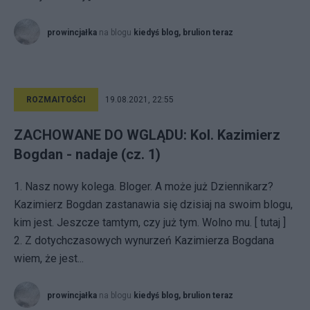
prowincjałka
na blogu
kiedyś blog, brulion teraz
ROZMAITOŚCI
19.08.2021, 22:55
ZACHOWANE DO WGLĄDU: Kol. Kazimierz
Bogdan - nadaje (cz. 1)
1. Nasz nowy kolega. Bloger. A może już Dziennikarz?
Kazimierz Bogdan zastanawia się dzisiaj na swoim blogu,
kim jest. Jeszcze tamtym, czy już tym. Wolno mu. [ tutaj ]
2. Z dotychczasowych wynurzeń Kazimierza Bogdana
wiem, że jest...
prowincjałka
na blogu
kiedyś blog, brulion teraz