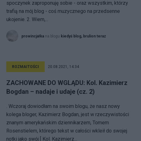
spoczynek zaproponuję sobie - oraz wszystkim, którzy
trafią na mój blog - coś muzycznego na przedsenne
ukojenie. 2. Wiem,...
prowincjałka
na blogu
kiedyś blog, brulion teraz
ROZMAITOŚCI
20.08.2021, 14:34
ZACHOWANE DO WGLĄDU: Kol. Kazimierz
Bogdan – nadaje i udaje (cz. 2)
. Wczoraj dowiodłam na swoim blogu, że nasz nowy
kolega bloger, Kazimierz Bogdan, jest w rzeczywistości
znanym amerykańskim dziennikarzem, Tomem
Rosenstielem, którego tekst w całości wkleił do swojej
notki jako swój [ Kol. Kazimierz...