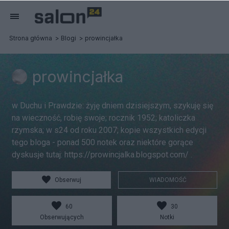
Strona główna
Blogi
prowincjałka
prowincjałka
w Duchu i Prawdzie: żyję dniem dzisiejszym, szykuję się
na wieczność, robię swoje; rocznik 1952; katoliczka
rzymska; w s24 od roku 2007; kopie wszystkich edycji
tego bloga - ponad 500 notek oraz niektóre gorące
dyskusje tutaj: https://prowincjalka.blogspot.com/ .
Obserwuj
WIADOMOŚĆ
60
30
Obserwujących
Notki