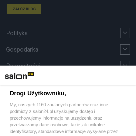
ZAŁÓŻ BLOG
Polityka
Gospodarka
Rozmaitości
Technologie
Drogi Użytkowniku,
Sport
My, naszych 1160 zaufanych partnerów oraz inne
podmioty z salon24.pl uzyskujemy dostęp i
Społeczeństwo
przechowujemy informacje na urządzeniu oraz
przetwarzamy dane osobowe, takie jak unikalne
Kultura
identyfikatory, standardowe informacje wysyłane przez