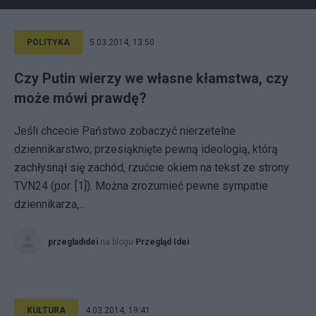
POLITYKA
5.03.2014, 13:50
Czy Putin wierzy we własne kłamstwa, czy
może mówi prawdę?
Jeśli chcecie Państwo zobaczyć nierzetelne
dziennikarstwo, przesiąknięte pewną ideologią, którą
zachłysnął się zachód, rzućcie okiem na tekst ze strony
TVN24 (por. [1]). Można zrozumieć pewne sympatie
dziennikarza,...
przegladidei
na blogu
Przegląd Idei
KULTURA
4.03.2014, 19:41