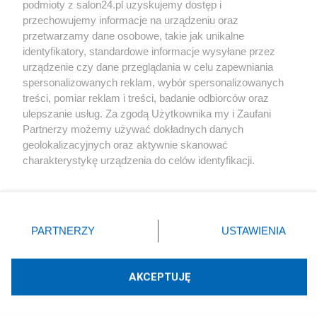
podmioty z salon24.pl uzyskujemy dostęp i
Społeczeństwo
przechowujemy informacje na urządzeniu oraz
przetwarzamy dane osobowe, takie jak unikalne
Kultura
identyfikatory, standardowe informacje wysyłane przez
urządzenie czy dane przeglądania w celu zapewniania
spersonalizowanych reklam, wybór spersonalizowanych
treści, pomiar reklam i treści, badanie odbiorców oraz
ulepszanie usług. Za zgodą Użytkownika my i Zaufani
X
Facebook
Instagram
Youtube
Partnerzy możemy używać dokładnych danych
geolokalizacyjnych oraz aktywnie skanować
charakterystykę urządzenia do celów identyfikacji.
Web Content Media sp. z o. o. © 2022
Ponieważ cenimy Twoją prywatność, prosimy o zgodę na
korzystanie z tych technologii poprzez kliknięcie
„Akceptuję”. Zgoda jest dobrowolna i zawsze możesz ją
Pomoc
O nas
Praca
Reklama
Kontakt
zmienić/wycofać klikając przycisk ustawień prywatności
PARTNERZY
USTAWIENIA
znajdujący się w lewym dolnym rogu strony
. Niektóre
rodzaje przetwarzania danych nie wymagają zgody
użytkownika, ale masz prawo sprzeciwić się takiemu
AKCEPTUJĘ
przetwarzaniu. Preferencje będą miały zastosowania tylko
Technologię dostarcza:
W3media.pl
na tej witrynie.