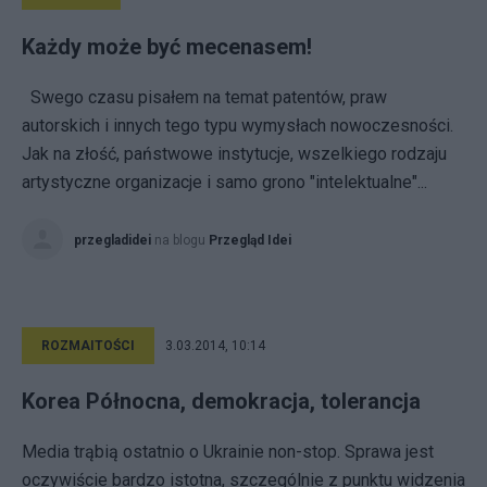
Każdy może być mecenasem!
Swego czasu pisałem na temat patentów, praw
autorskich i innych tego typu wymysłach nowoczesności.
Jak na złość, państwowe instytucje, wszelkiego rodzaju
artystyczne organizacje i samo grono "intelektualne"...
przegladidei
na blogu
Przegląd Idei
ROZMAITOŚCI
3.03.2014, 10:14
Korea Północna, demokracja, tolerancja
Media trąbią ostatnio o Ukrainie non-stop. Sprawa jest
oczywiście bardzo istotna, szczególnie z punktu widzenia