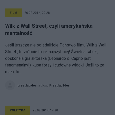
FILM
26.02.2014, 09:28
Wilk z Wall Street, czyli amerykańska
mentalność
Jeśli jeszcze nie oglądaliście Państwo filmu Wilk z Wall
Street , to zróbcie to jak najszybciej! Świetna fabuła,
doskonała gra aktorska (Leonardo di Caprio jest
fenomenalny!), kupa forsy i cudowne widoki. Jeśli to za
mało, to...
przegladidei
na blogu
Przegląd Idei
POLITYKA
25.02.2014, 14:20