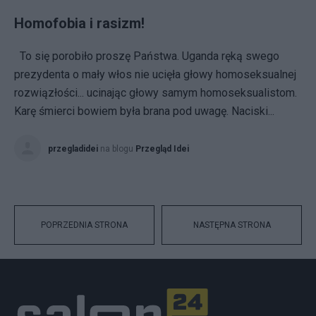
Homofobia i rasizm!
To się porobiło proszę Państwa. Uganda ręką swego
prezydenta o mały włos nie ucięła głowy homoseksualnej
rozwiązłości... ucinając głowy samym homoseksualistom.
Karę śmierci bowiem była brana pod uwagę. Naciski...
przegladidei
na blogu
Przegląd Idei
POPRZEDNIA STRONA
NASTĘPNA STRONA