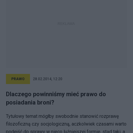
PRAWO
28.02.2014, 12:20
Dlaczego powinniśmy mieć prawo do
posiadania broni?
Tytułowy temat mógłby swobodnie stanowić rozprawę
filozoficzną czy socjologiczną, aczkolwiek czasami warto
podejść do sprawy w nieco luźniejszej formie, stąd taki, a