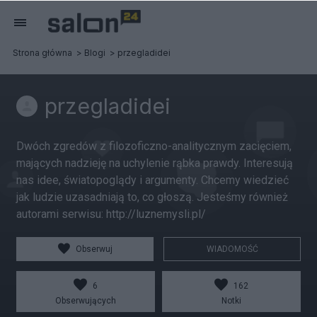
Strona główna
Blogi
przegladidei
przegladidei
Dwóch zgredów z filozoficzno-analitycznym zacięciem,
mających nadzieję na uchylenie rąbka prawdy. Interesują
nas idee, światopoglądy i argumenty. Chcemy wiedzieć
jak ludzie uzasadniają to, co głoszą. Jesteśmy również
autorami serwisu: http://luznemysli.pl/
Obserwuj
WIADOMOŚĆ
6
162
Obserwujących
Notki