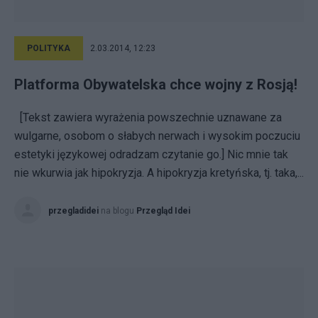
POLITYKA
2.03.2014, 12:23
Platforma Obywatelska chce wojny z Rosją!
[Tekst zawiera wyrażenia powszechnie uznawane za
wulgarne, osobom o słabych nerwach i wysokim poczuciu
estetyki językowej odradzam czytanie go.] Nic mnie tak
nie wkurwia jak hipokryzja. A hipokryzja kretyńska, tj. taka,...
przegladidei
na blogu
Przegląd Idei