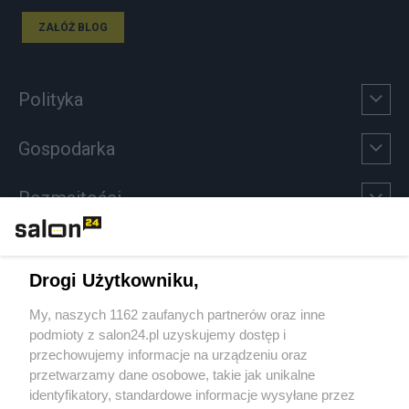
ZAŁÓŻ BLOG
Polityka
Gospodarka
Rozmaitości
Technologie
Drogi Użytkowniku,
Sport
My, naszych 1162 zaufanych partnerów oraz inne
podmioty z salon24.pl uzyskujemy dostęp i
Społeczeństwo
przechowujemy informacje na urządzeniu oraz
przetwarzamy dane osobowe, takie jak unikalne
Kultura
identyfikatory, standardowe informacje wysyłane przez