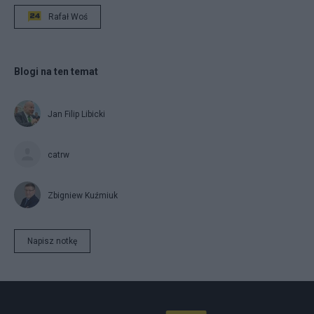
Rafał Woś
Blogi na ten temat
Jan Filip Libicki
catrw
Zbigniew Kuźmiuk
Napisz notkę