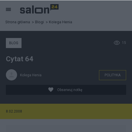
Strona główna
Blogi
Kolega Henia
15
BLOG
Cytat 64
Kolega Henia
POLITYKA
Obserwuj notkę
8.02.2008