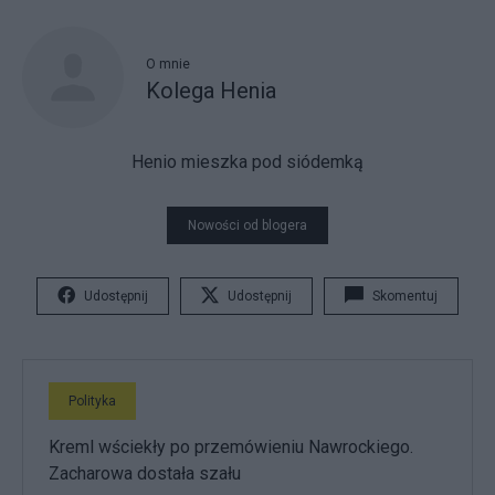
O mnie
Kolega Henia
Henio mieszka pod siódemką
Nowości od blogera
Udostępnij
Udostępnij
Skomentuj
Polityka
Kreml wściekły po przemówieniu Nawrockiego.
Zacharowa dostała szału