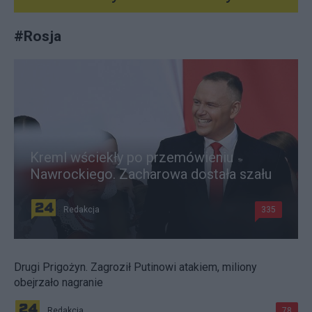
#
Rosja
Kreml wściekły po przemówieniu
Nawrockiego. Zacharowa dostała szału
Redakcja
335
Drugi Prigożyn. Zagroził Putinowi atakiem, miliony
obejrzało nagranie
Redakcja
78