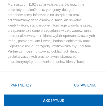
My, naszych 1162 zaufanych partnerów oraz inne
podmioty z salon24.pl uzyskujemy dostęp i
Społeczeństwo
przechowujemy informacje na urządzeniu oraz
przetwarzamy dane osobowe, takie jak unikalne
Kultura
identyfikatory, standardowe informacje wysyłane przez
urządzenie czy dane przeglądania w celu zapewniania
spersonalizowanych reklam, wybór spersonalizowanych
treści, pomiar reklam i treści, badanie odbiorców oraz
ulepszanie usług. Za zgodą Użytkownika my i Zaufani
X
Facebook
Instagram
Youtube
Partnerzy możemy używać dokładnych danych
geolokalizacyjnych oraz aktywnie skanować
charakterystykę urządzenia do celów identyfikacji.
Web Content Media sp. z o. o. © 2022
Ponieważ cenimy Twoją prywatność, prosimy o zgodę na
korzystanie z tych technologii poprzez kliknięcie
„Akceptuję”. Zgoda jest dobrowolna i zawsze możesz ją
Pomoc
O nas
Praca
Reklama
Kontakt
zmienić/wycofać klikając przycisk ustawień prywatności
PARTNERZY
USTAWIENIA
znajdujący się w lewym dolnym rogu strony
. Niektóre
rodzaje przetwarzania danych nie wymagają zgody
użytkownika, ale masz prawo sprzeciwić się takiemu
AKCEPTUJĘ
przetwarzaniu. Preferencje będą miały zastosowania tylko