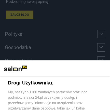
Podziel się swoją opinią
ZAŁÓŻ BLOG
Polityka
Gospodarka
Rozmaitości
Technologie
Drogi Użytkowniku,
Sport
My, naszych 1160 zaufanych partnerów oraz inne
podmioty z salon24.pl uzyskujemy dostęp i
Społeczeństwo
przechowujemy informacje na urządzeniu oraz
przetwarzamy dane osobowe, takie jak unikalne