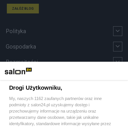
ZAŁÓŻ BLOG
Polityka
Gospodarka
Rozmaitości
Technologie
Drogi Użytkowniku,
Sport
My, naszych 1162 zaufanych partnerów oraz inne
podmioty z salon24.pl uzyskujemy dostęp i
Społeczeństwo
przechowujemy informacje na urządzeniu oraz
przetwarzamy dane osobowe, takie jak unikalne
Kultura
identyfikatory, standardowe informacje wysyłane przez