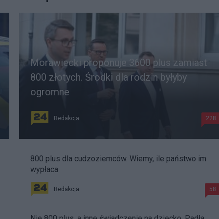
Morawiecki proponuje 3600 plus zamiast
800 złotych. Środki dla rodzin byłyby
ogromne
Redakcja
228
800 plus dla cudzoziemców. Wiemy, ile państwo im
wypłaca
Redakcja
58
Nie 800 plus, a inne świadczenie na dziecko. Padła