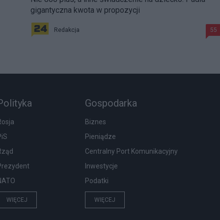
gigantyczna kwota w propozycji
Redakcja
55
Polityka
Gospodarka
Rosja
Biznes
PiS
Pieniądze
Rząd
Centralny Port Komunikacyjny
Prezydent
Inwestycje
NATO
Podatki
WIĘCEJ
WIĘCEJ