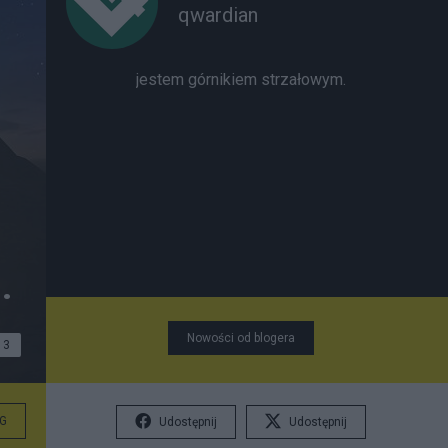
qwardian
jestem górnikiem strzałowym.
.
Nowości od blogera
3
G
Udostępnij
Udostępnij