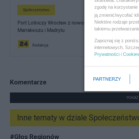
skanować charakterys
zgodę na korzystanie 
Społeczeństwo
ją zmienić/wycofać kl
Niektóre rodzaje prz
Port Lotniczy Wrocław z nowościami. Ruszają loty do
takiemu przetwarzaniu
Marrakeszu i Madrytu
Zapoznaj się z poniż
Redakcja
internetowych. Szcze
Prywatności
i
Cookie
PARTNERZY
Komentarze
POKAŻ
Inne tematy w dziale
Społeczeństw
#
Głos Regionów