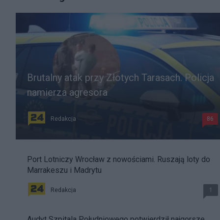
Brutalny atak przy Złotych Tarasach. Policja
namierza agresora
Redakcja
86
Port Lotniczy Wrocław z nowościami. Ruszają loty do
Marrakeszu i Madrytu
Redakcja
1
Audyt Szpitala Południowego potwierdził najgorsze.