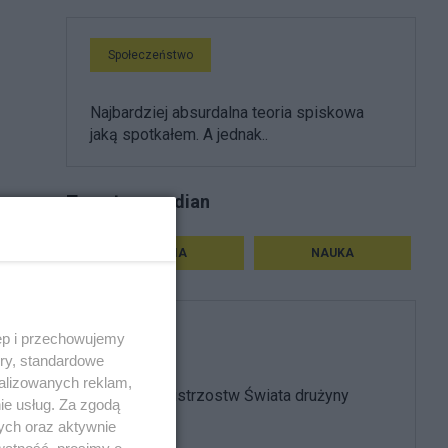
Społeczeństwo
Najbardziej absurdalna teoria spiskowa
jaką spotkałem. A jednak..
Tematy qwardian
HISTORIA
NAUKA
ęp i przechowujemy
Sport
ory, standardowe
alizowanych reklam,
Usunąć z Mistrzostw Świata drużyny
ie usług. Za zgodą
kolonialne..
ych oraz aktywnie