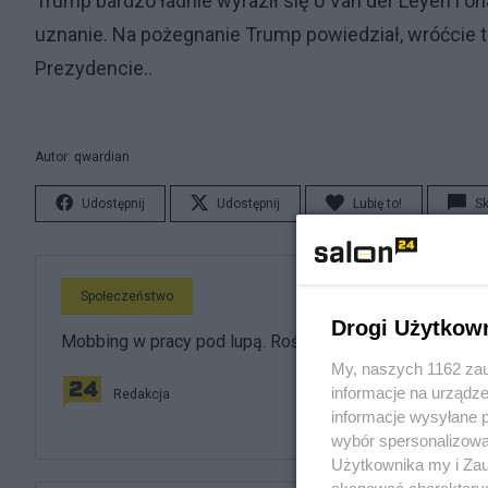
Trump bardzo ładnie wyraził się o Van der Leyen i on
uznanie. Na pożegnanie Trump powiedział, wróćcie 
Prezydencie..
Autor: qwardian
Udostępnij
Udostępnij
Lubię to!
S
Społeczeństwo
Drogi Użytkow
Mobbing w pracy pod lupą. Rośnie liczba zgłoszeń
My, naszych 1162 zau
informacje na urządze
Redakcja
informacje wysyłane 
wybór spersonalizowan
Użytkownika my i Zau