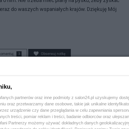
a o nim. Nie trzeba mieć piany na pysku, żeby zyskać
teraz do waszych wspaniałych krajów. Dziękuję Mój
komentuj
3
Obserwuj notkę
Społeczeństwo
niku,
Brutalny atak przy Złotych Tarasach. Policja namierza
agresora
fanych partnerów oraz inne podmioty z salon24.pl uzyskujemy dost
niu oraz przetwarzamy dane osobowe, takie jak unikalne identyfikat
przez urządzenie czy dane przeglądania w celu zapewniania sperson
Redakcja
ych treści, pomiar reklam i treści, badanie odbiorców oraz ulepszan
fani Partnerzy możemy używać dokładnych danych geolokalizacyjn