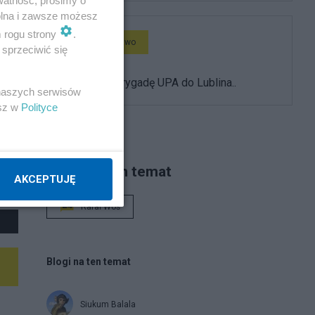
watność, prosimy o
wolna i zawsze możesz
m rogu strony
.
Społeczeństwo
sprzeciwić się
Zaprośmy brygadę UPA do Lublina..
 naszych serwisów
esz w
Polityce
Piszą na ten temat
AKCEPTUJĘ
Rafał Woś
Blogi na ten temat
Siukum Balala