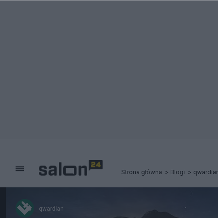
Strona główna
Blogi
qwardia
qwardian