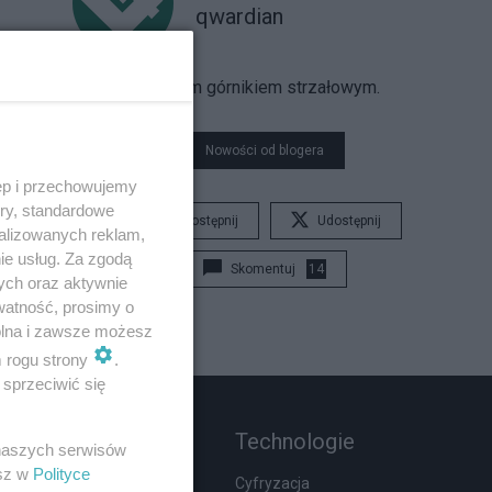
qwardian
jestem górnikiem strzałowym.
Nowości od blogera
ęp i przechowujemy
ory, standardowe
Udostępnij
Udostępnij
alizowanych reklam,
ie usług. Za zgodą
Skomentuj
14
ych oraz aktywnie
watność, prosimy o
wolna i zawsze możesz
m rogu strony
.
sprzeciwić się
Rozmaitości
Technologie
 naszych serwisów
esz w
Polityce
Podróże
Cyfryzacja