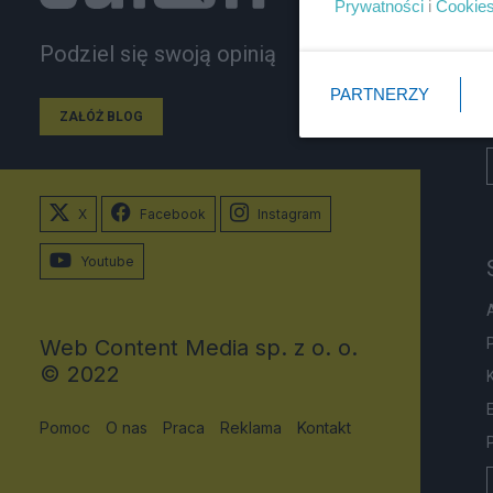
Prywatności
i
Cookie
Podziel się swoją opinią
PARTNERZY
ZAŁÓŻ BLOG
X
Facebook
Instagram
Youtube
Web Content Media sp. z o. o.
© 2022
Pomoc
O nas
Praca
Reklama
Kontakt