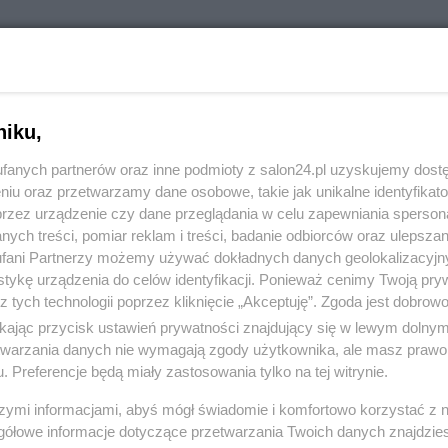
RÓĆ DO NOTKI
niku,
fanych partnerów oraz inne podmioty z salon24.pl uzyskujemy dost
niu oraz przetwarzamy dane osobowe, takie jak unikalne identyfikat
przez urządzenie czy dane przeglądania w celu zapewniania sperson
ych treści, pomiar reklam i treści, badanie odbiorców oraz ulepszan
fani Partnerzy możemy używać dokładnych danych geolokalizacyjn
tykę urządzenia do celów identyfikacji. Ponieważ cenimy Twoją pry
z tych technologii poprzez kliknięcie „Akceptuję”. Zgoda jest dobro
ikając przycisk ustawień prywatności znajdujący się w lewym dolny
etwarzania danych nie wymagają zgody użytkownika, ale masz prawo 
. Preferencje będą miały zastosowania tylko na tej witrynie.
Polityka
Gospodarka
szymi informacjami, abyś mógł świadomie i komfortowo korzystać z
gółowe informacje dotyczące przetwarzania Twoich danych znajdzi
PiS
Biznes