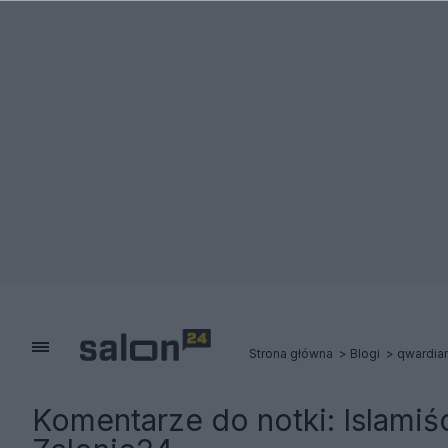
Strona główna
Blogi
qwardia
Komentarze do notki:
Islamiś