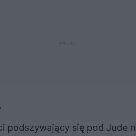
n
ci podszywający się pod Jude n