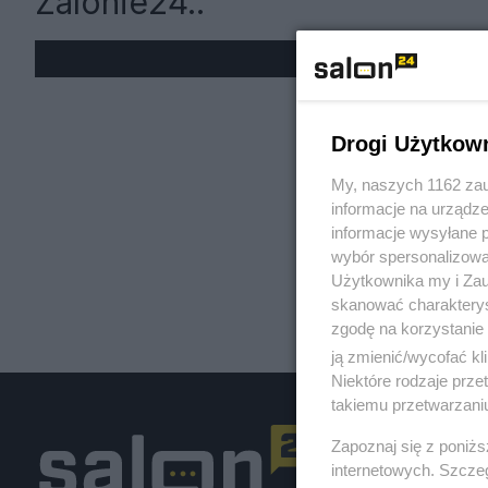
Zalonie24..
« W
Drogi Użytkow
My, naszych 1162 zau
informacje na urządze
informacje wysyłane 
wybór spersonalizowan
Użytkownika my i Zau
skanować charakterys
zgodę na korzystanie 
ją zmienić/wycofać kl
Niektóre rodzaje prz
takiemu przetwarzaniu
Zapoznaj się z poniż
internetowych. Szcze