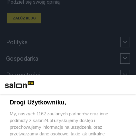
Podziel się swoją opinią
ZAŁÓŻ BLOG
Polityka
Gospodarka
Rozmaitości
Technologie
Drogi Użytkowniku,
Sport
My, naszych 1162 zaufanych partnerów oraz inne
podmioty z salon24.pl uzyskujemy dostęp i
Społeczeństwo
przechowujemy informacje na urządzeniu oraz
przetwarzamy dane osobowe, takie jak unikalne