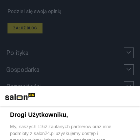
Podziel się swoją opinią
ZAŁÓŻ BLOG
Polityka
Gospodarka
Rozmaitości
Technologie
Drogi Użytkowniku,
Sport
My, naszych 1162 zaufanych partnerów oraz inne
podmioty z salon24.pl uzyskujemy dostęp i
Społeczeństwo