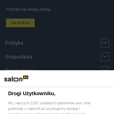
Podziel się swoją opinią
ZAŁÓŻ BLOG
Polityka
Gospodarka
Rozmaitości
Technologie
Drogi Użytkowniku,
Sport
My, naszych 1162 zaufanych partnerów oraz inne
podmioty z salon24.pl uzyskujemy dostęp i
Społeczeństwo