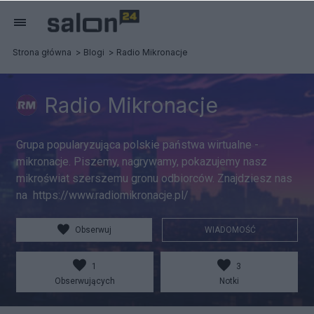
Strona główna
Blogi
Radio Mikronacje
Radio Mikronacje
Grupa popularyzująca polskie państwa wirtualne -
mikronacje. Piszemy, nagrywamy, pokazujemy nasz
mikroświat szerszemu gronu odbiorców. Znajdziesz nas
na https://www.radiomikronacje.pl/
Obserwuj
WIADOMOŚĆ
1
3
Obserwujących
Notki