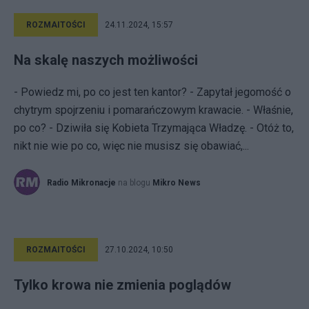
ROZMAITOŚCI
24.11.2024, 15:57
Na skalę naszych możliwości
- Powiedz mi, po co jest ten kantor? - Zapytał jegomość o
chytrym spojrzeniu i pomarańczowym krawacie. - Właśnie,
po co? - Dziwiła się Kobieta Trzymająca Władzę. - Otóż to,
nikt nie wie po co, więc nie musisz się obawiać,...
Radio Mikronacje
na blogu
Mikro News
ROZMAITOŚCI
27.10.2024, 10:50
Tylko krowa nie zmienia poglądów