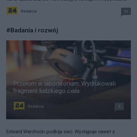
Redakcja
35
#
Badania i rozwój
Przełom w laboratorium. Wydrukowali
fragment ludzkiego ciała
Redakcja
8
Edward Warchocki podbija sieć. Występuje nawet z