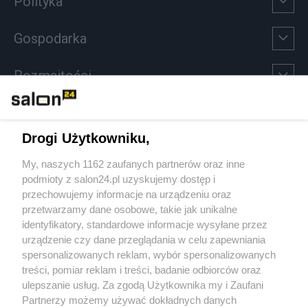
Polityka
Gospodarka
Rozmaitości
Technologie
Drogi Użytkowniku,
Sport
My, naszych 1162 zaufanych partnerów oraz inne
podmioty z salon24.pl uzyskujemy dostęp i
Społeczeństwo
przechowujemy informacje na urządzeniu oraz
przetwarzamy dane osobowe, takie jak unikalne
Kultura
identyfikatory, standardowe informacje wysyłane przez
urządzenie czy dane przeglądania w celu zapewniania
spersonalizowanych reklam, wybór spersonalizowanych
treści, pomiar reklam i treści, badanie odbiorców oraz
ulepszanie usług. Za zgodą Użytkownika my i Zaufani
X
Facebook
Instagram
Youtube
Partnerzy możemy używać dokładnych danych