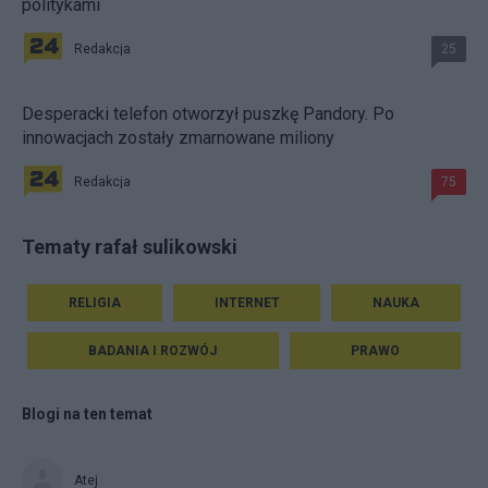
politykami
Redakcja
25
Desperacki telefon otworzył puszkę Pandory. Po
innowacjach zostały zmarnowane miliony
Redakcja
75
Tematy rafał sulikowski
RELIGIA
INTERNET
NAUKA
BADANIA I ROZWÓJ
PRAWO
Blogi na ten temat
Atej